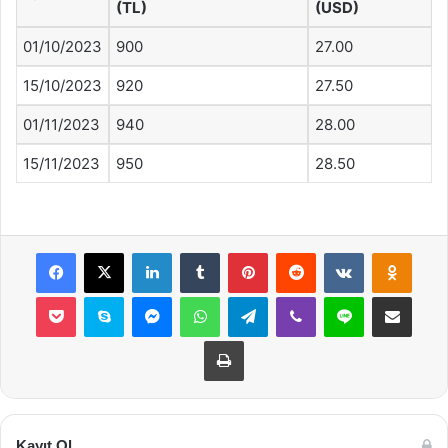
(TL)
(USD)
01/10/2023
900
27.00
15/10/2023
920
27.50
01/11/2023
940
28.00
15/11/2023
950
28.50
Facebook
X
LinkedIn
Tumblr
Pinterest
Reddit
VKontakte
Odnok
Pocket
Skype
Messenger
WhatsApp
Telegram
Viber
Line
E-Posta ile payla
Yazdır
Kayıt Ol