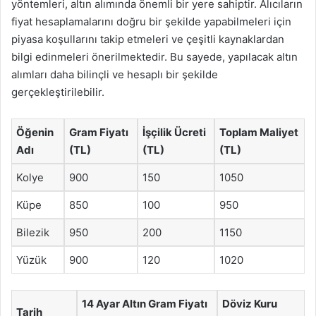
yöntemleri, altın alımında önemli bir yere sahiptir. Alıcıların
fiyat hesaplamalarını doğru bir şekilde yapabilmeleri için
piyasa koşullarını takip etmeleri ve çeşitli kaynaklardan
bilgi edinmeleri önerilmektedir. Bu sayede, yapılacak altın
alımları daha bilinçli ve hesaplı bir şekilde
gerçekleştirilebilir.
Öğenin
Gram Fiyatı
İşçilik Ücreti
Toplam Maliyet
Adı
(TL)
(TL)
(TL)
Kolye
900
150
1050
Küpe
850
100
950
Bilezik
950
200
1150
Yüzük
900
120
1020
14 Ayar Altın Gram Fiyatı
Döviz Kuru
Tarih