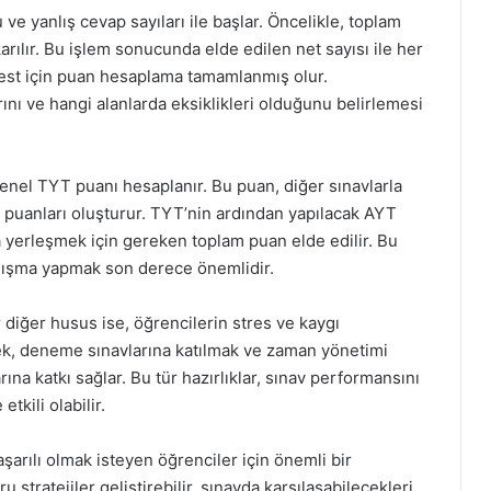
e yanlış cevap sayıları ile başlar. Öncelikle, toplam
karılır. Bu işlem sonucunda elde edilen net sayısı ile her
r test için puan hesaplama tamamlanmış olur.
rını ve hangi alanlarda eksiklikleri olduğunu belirlemesi
nel TYT puanı hesaplanır. Bu puan, diğer sınavlarla
en puanları oluşturur. TYT’nin ardından yapılacak AYT
a yerleşmek için gereken toplam puan elde edilir. Bu
lışma yapmak son derece önemlidir.
 diğer husus ise, öğrencilerin stres ve kaygı
ek, deneme sınavlarına katılmak ve zaman yönetimi
na katkı sağlar. Bu tür hazırlıklar, sınav performansını
tkili olabilir.
rılı olmak isteyen öğrenciler için önemli bir
stratejiler geliştirebilir, sınavda karşılaşabilecekleri