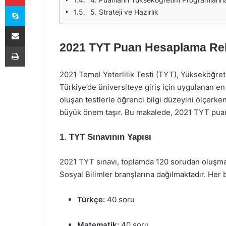
Skype
5. Strateji ve Hazırlık
E-Posta ile paylaş
2021 TYT Puan Hesaplama Re
Yazdır
2021 Temel Yeterlilik Testi (TYT), Yükseköğret
Türkiye’de üniversiteye giriş için uygulanan en 
oluşan testlerle öğrenci bilgi düzeyini ölçerk
büyük önem taşır. Bu makalede, 2021 TYT puan 
1. TYT Sınavının Yapısı
2021 TYT sınavı, toplamda 120 sorudan oluşmakt
Sosyal Bilimler branşlarına dağılmaktadır. Her b
Türkçe:
40 soru
Matematik:
40 soru