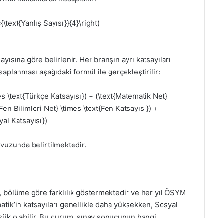
{\text{Yanlış Sayısı}}{4}\right)
yısına göre belirlenir. Her branşın ayrı katsayıları
planması aşağıdaki formül ile gerçekleştirilir:
es \text{Türkçe Katsayısı}) + (\text{Matematik Net}
Fen Bilimleri Net} \times \text{Fen Katsayısı}) +
yal Katsayısı})
avuzunda belirtilmektedir.
, bölüme göre farklılık göstermektedir ve her yıl ÖSYM
atik’in katsayıları genellikle daha yüksekken, Sosyal
düşük olabilir. Bu durum, sınav sonucunun hangi