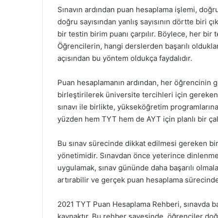
Sınavın ardından puan hesaplama işlemi, doğru v
doğru sayısından yanlış sayısının dörtte biri çı
bir testin birim puanı çarpılır. Böylece, her bi
Öğrencilerin, hangi derslerden başarılı oldukla
açısından bu yöntem oldukça faydalıdır.
Puan hesaplamanın ardından, her öğrencinin ge
birleştirilerek üniversite tercihleri için gerek
sınavı ile birlikte, yükseköğretim programların
yüzden hem TYT hem de AYT için planlı bir ça
Bu sınav sürecinde dikkat edilmesi gereken bir
yönetimidir. Sınavdan önce yeterince dinlenm
uygulamak, sınav gününde daha başarılı olmaları
artırabilir ve gerçek puan hesaplama sürecinde e
2021 TYT Puan Hesaplama Rehberi, sınavda başa
kaynaktır. Bu rehber sayesinde, öğrenciler doğru 