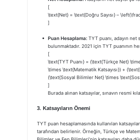
[
\text{Net} = \text{Doğru Sayısı} – \left(\frac
]
Puan Hesaplama:
TYT puanı, adayın net sa
bulunmaktadır. 2021 için TYT puanının hesa
[
\text{TYT Puanı} = (\text{Türkçe Net} \tim
\times \text{Matematik Katsayısı}) + (\text{
(\text{Sosyal Bilimler Net} \times \text{Sos
]
Burada alınan katsayılar, sınavın resmi kıl
3. Katsayıların Önemi
TYT puan hesaplamasında kullanılan katsayılar
tarafından belirlenir. Örneğin, Türkçe ve Matem
Bilimler ve Fen Bilimleri’nin katsayıları daha 