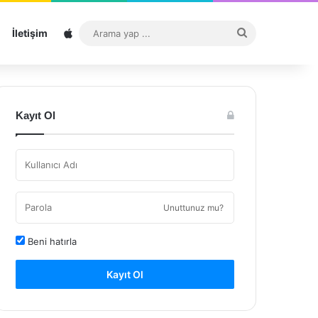
Sitemap
Arama
İletişim
yap
...
Kayıt Ol
Unuttunuz mu?
Beni hatırla
Kayıt Ol