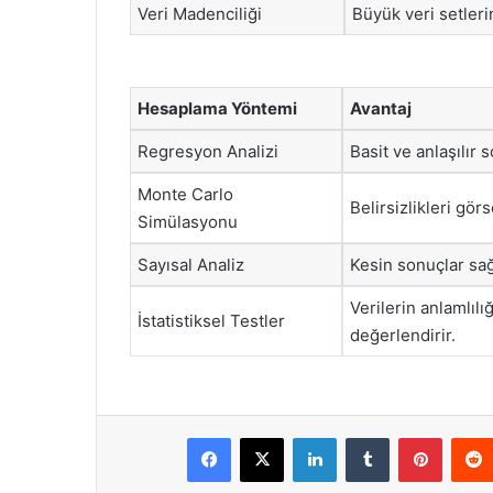
Veri Madenciliği
Büyük veri setleri
Hesaplama Yöntemi
Avantaj
Regresyon Analizi
Basit ve anlaşılır 
Monte Carlo
Belirsizlikleri görse
Simülasyonu
Sayısal Analiz
Kesin sonuçlar sağ
Verilerin anlamlılığ
İstatistiksel Testler
değerlendirir.
Facebook
X
LinkedIn
Tumblr
Pintere