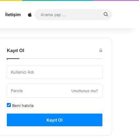
Sitemap
Arama
İletişim
yap
...
Kayıt Ol
Unuttunuz mu?
Beni hatırla
Kayıt Ol