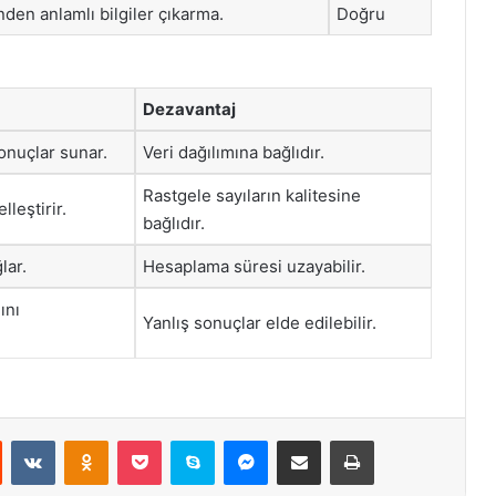
nden anlamlı bilgiler çıkarma.
Doğru
Dezavantaj
sonuçlar sunar.
Veri dağılımına bağlıdır.
Rastgele sayıların kalitesine
lleştirir.
bağlıdır.
lar.
Hesaplama süresi uzayabilir.
ını
Yanlış sonuçlar elde edilebilir.
st
Reddit
VKontakte
Odnoklassniki
Pocket
Skype
Messenger
E-Posta ile paylaş
Yazdır