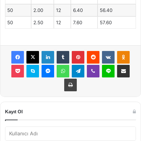
50
2.00
12
6.40
56.40
50
2.50
12
7.60
57.60
Facebook
X
LinkedIn
Tumblr
Pinterest
Reddit
VKontakte
Odnok
Pocket
Skype
Messenger
WhatsApp
Telegram
Viber
Line
E-Posta ile payla
Yazdır
Kayıt Ol