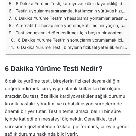
6 Dakika Yürüme Testi, kardiyovasküler dayanıklılığı değerlendirmek için yaygın olarak kullanılan bir ölçüttür. Bu test, belirli bir süre içinde ne kadar mesafe kat edebileceğinizi belirler ve genellikle fiziksel aktivite düzeyini değerlendirmek için kullanılır. Testin sonuçları, bireylerin sağlık durumlarını, fiziksel kapasite seviyelerini ve rehabilitasyon süreçlerini izlemek için önemlidir.
Testin uygulanması sırasında, katılımcının yürüyüş hızı, dayanıklılık ve genel sağlık durumu gibi faktörler göz önünde bulundurulur. 6 dakika boyunca yürüyen bireylerin katettikleri mesafe, bu testin temel çıktısıdır. Bu mesafe, bireyin fiziksel yeterliliği hakkında önemli bilgiler sunar. Ayrıca, bu testin uygulanması oldukça basit ve maliyet etkin bir yöntemdir, bu nedenle birçok sağlık kuruluşu tarafından tercih edilmektedir.
6 Dakika Yürüme Testi'nin hesaplama yöntemleri arasında en yaygın olanı, kat edilen mesafenin doğrudan ölçülmesidir. Bu yöntem, katılımcının belirli bir alan içinde yürüyerek ne kadar mesafe kat ettiğini belirler. Testin sonunda, katılımcının yürüdüğü toplam mesafe kaydedilir ve bu değer, değerlendirme için kullanılır. Bu basit hesaplama, sonuçların hızlı bir şekilde elde edilmesine olanak tanır.
Alternatif bir hesaplama yöntemi, katılımcının yaşına, cinsiyetine ve mevcut fiziksel durumuna dayanan hesaplamalardır. Bu tür hesaplama yöntemleri, istatistiksel veriler kullanarak bireylerin beklenen performanslarını belirlemeye çalışır. Bu yöntem, özellikle yaşlı bireyler veya belirli sağlık sorunları olan kişiler için daha uygun olabilir, çünkü bireysel farklılıkları göz önünde bulundurur.
Test sonuçlarını değerlendirmek için başka bir yöntem ise, katılımcının kalp atış hızı ve oksijen tüketimi gibi fiziksel parametrelerin izlenmesidir. Kalp atış hızı, test sırasında fiziksel aktiviteye yanıt olarak artar ve bu değişiklikler, testin sonunda kaydedilir. Oksijen tüketimi ise, bireyin dayanıklılık seviyesini daha iyi anlamak için değerlendirilir. Bu veriler, bireyin fiziksel durumunu daha kapsamlı bir şekilde analiz etmeye yardımcı olur.
6 Dakika Yürüme Testi'nin sonuçlarını yorumlamak için standart referans değerleri de kullanılabilir. Bu referans değerleri, yaşa ve cinsiyete göre belirlenmiş olup, katılımcının test sonuçlarının normal aralıkta olup olmadığını değerlendirmeye yardımcı olur. Bireylerin sonuçları, bu referans değerleri ile karşılaştırılarak, sağlık durumları hakkında daha fazla bilgi edinilebilir.
6 Dakika Yürüme Testi, bireylerin fiziksel yeterliliklerini değerlendirmek için etkili bir araçtır. Farklı hesaplama yöntemleri, testin sonuçlarının daha iyi anlaşılmasına ve bireylerin sağlık durumlarının izlenmesine olanak tanır. Bu yöntemler, sağlık profesyonelleri ve araştırmacılar için önemli bir referans kaynağıdır.
6 Dakika Yürüme Testi Nedir?
6 dakika yürüme testi, bireylerin fiziksel dayanıklılığını
değerlendirmek için yaygın olarak kullanılan bir ölçüm
aracıdır. Bu test, özellikle kardiyovasküler sağlık durumu,
kronik hastalık yönetimi ve rehabilitasyon süreçlerinde
önemli bir yer tutar. Testin temel amacı, belirli bir süre
içinde kat edilen mesafeyi ölçmektir. Genellikle, test
süresince gözlemlenen fiziksel performans, bireyin genel
sağlık durumu hakkında bilgi verir.