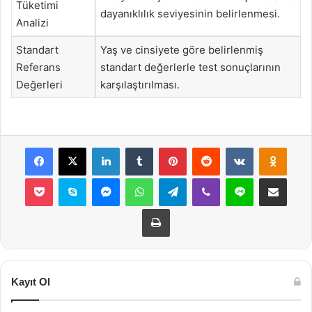
Tüketimi
dayanıklılık seviyesinin belirlenmesi.
Analizi
Standart
Yaş ve cinsiyete göre belirlenmiş
Referans
standart değerlerle test sonuçlarının
Değerleri
karşılaştırılması.
Facebook
X
LinkedIn
Tumblr
Pinterest
Reddit
VKontakte
Odnok
Pocket
Skype
Messenger
WhatsApp
Telegram
Viber
Line
E-Posta ile payla
Yazdır
Kayıt Ol