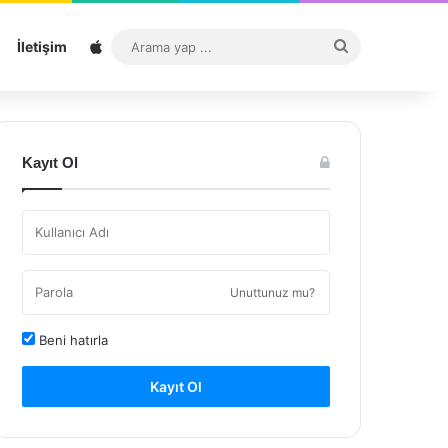
Sitemap
Arama
İletişim
yap
...
Kayıt Ol
Unuttunuz mu?
Beni hatırla
Kayıt Ol