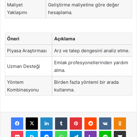
Maliyet
Geliştirme maliyetine göre değer
Yaklaşımı
hesaplama.
Öneri
Açıklama
Piyasa Araştırması
Arz ve talep dengesini analiz etme.
Emlak profesyonellerinden yardım
Uzman Desteği
alma.
Yöntem
Birden fazla yöntemi bir arada
Kombinasyonu
kullanma.
Facebook
X
LinkedIn
Tumblr
Pinterest
Reddit
VKontakte
Odnok
Pocket
Skype
Messenger
WhatsApp
Telegram
Viber
Line
E-Posta ile payla