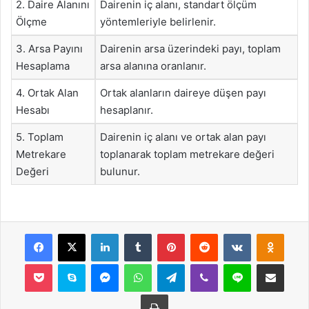
2. Daire Alanını
Dairenin iç alanı, standart ölçüm
Ölçme
yöntemleriyle belirlenir.
3. Arsa Payını
Dairenin arsa üzerindeki payı, toplam
Hesaplama
arsa alanına oranlanır.
4. Ortak Alan
Ortak alanların daireye düşen payı
Hesabı
hesaplanır.
5. Toplam
Dairenin iç alanı ve ortak alan payı
Metrekare
toplanarak toplam metrekare değeri
Değeri
bulunur.
Facebook
X
LinkedIn
Tumblr
Pinterest
Reddit
VKontakte
Odnok
Pocket
Skype
Messenger
WhatsApp
Telegram
Viber
Line
E-Posta ile payla
Yazdır