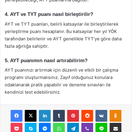
4. AYT ve TYT puanı nasıl birleştirilir?
AYT ve TYT puanları, belirli katsayılar ile birleştirilerek
yerleştirme puanı hesaplanır. Bu katsayılar her yıl YÖK
tarafından belirlenir ve AYT genellikle TYT’ye göre daha
fazla ağırlığa sahiptir.
5. AYT puanımın nasıl artırabilirim?
AYT puanınızı artırmak için düzenli ve etkili bir çalışma
programı oluşturmalısınız. Zayıf olduğunuz konulara
odaklanarak pratik yapabilir ve deneme sınavları ile
kendinizi test edebilirsiniz.
Facebook
X
LinkedIn
Tumblr
Pinterest
Reddit
VKontakte
Odnok
Pocket
Skype
Messenger
WhatsApp
Telegram
Viber
Line
E-Posta ile payla