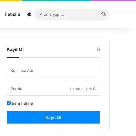
Sitemap
Arama
İletişim
yap
...
Kayıt Ol
Unuttunuz mu?
Beni hatırla
Kayıt Ol