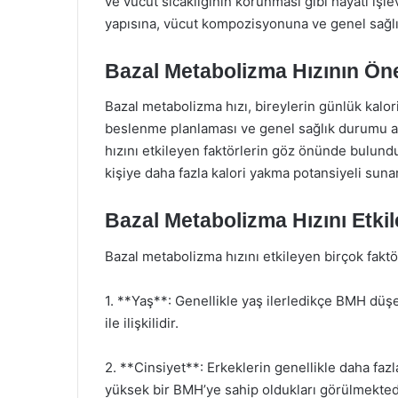
ve vücut sıcaklığının korunması gibi hayati işlev
yapısına, vücut kompozisyonuna ve genel sağlık
Bazal Metabolizma Hızının Ön
Bazal metabolizma hızı, bireylerin günlük kalori
beslenme planlaması ve genel sağlık durumu aç
hızını etkileyen faktörlerin göz önünde bulund
kişiye daha fazla kalori yakma potansiyeli suna
Bazal Metabolizma Hızını Etki
Bazal metabolizma hızını etkileyen birçok fakt
1. **Yaş**: Genellikle yaş ilerledikçe BMH düşe
ile ilişkilidir.
2. **Cinsiyet**: Erkeklerin genellikle daha faz
yüksek bir BMH’ye sahip oldukları görülmekted