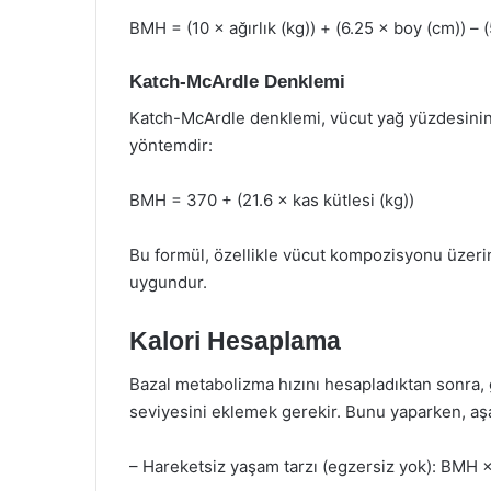
BMH = (10 × ağırlık (kg)) + (6.25 × boy (cm)) – (5
Katch-McArdle Denklemi
Katch-McArdle denklemi, vücut yağ yüzdesinin 
yöntemdir:
BMH = 370 + (21.6 × kas kütlesi (kg))
Bu formül, özellikle vücut kompozisyonu üzeri
uygundur.
Kalori Hesaplama
Bazal metabolizma hızını hesapladıktan sonra, g
seviyesini eklemek gerekir. Bunu yaparken, aşağ
– Hareketsiz yaşam tarzı (egzersiz yok): BMH ×