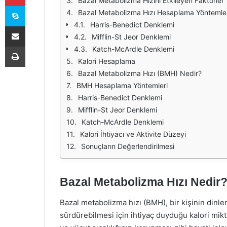
Bazal Metabolizma Hızını Etkileyen Faktörler
Skype
Bazal Metabolizma Hızı Hesaplama Yöntemler
Harris-Benedict Denklemi
E-Posta ile paylaş
Mifflin-St Jeor Denklemi
Yazdır
Katch-McArdle Denklemi
Kalori Hesaplama
Bazal Metabolizma Hızı (BMH) Nedir?
BMH Hesaplama Yöntemleri
Harris-Benedict Denklemi
Mifflin-St Jeor Denklemi
Katch-McArdle Denklemi
Kalori İhtiyacı ve Aktivite Düzeyi
Sonuçların Değerlendirilmesi
Bazal Metabolizma Hızı Nedir
Bazal metabolizma hızı (BMH), bir kişinin din
sürdürebilmesi için ihtiyaç duyduğu kalori mikt