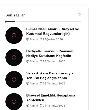
Son Yazılar
E-İmza Nasıl Alınır? (Bireysel ve
Kurumsal Başvurular İçin)
Admin
1 Ağustos 2026
HediyeKutusu’nun Premium
Hediye Kutularını Keşfedin
Admin
25 Temmuz 2026
Salsa Ankara Dans Kursuyla
Yeni Bir Başlangıç Yapın
Admin
25 Temmuz 2026
Bireysel Emeklilik Hesaplama
Yöntemleri
Admin
24 Temmuz 2026