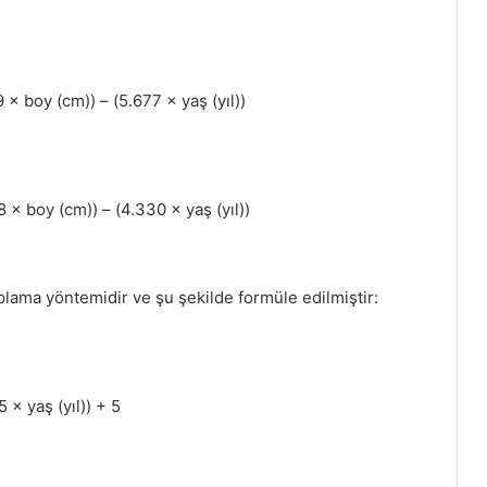
× boy (cm)) – (5.677 × yaş (yıl))
 × boy (cm)) – (4.330 × yaş (yıl))
plama yöntemidir ve şu şekilde formüle edilmiştir:
 × yaş (yıl)) + 5