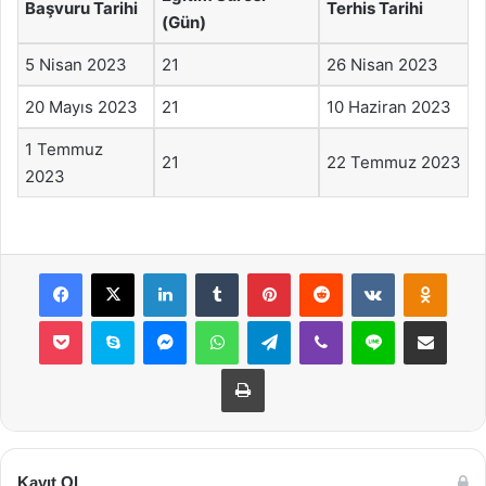
Başvuru Tarihi
Terhis Tarihi
(Gün)
5 Nisan 2023
21
26 Nisan 2023
20 Mayıs 2023
21
10 Haziran 2023
1 Temmuz
21
22 Temmuz 2023
2023
Facebook
X
LinkedIn
Tumblr
Pinterest
Reddit
VKontakte
Odnok
Pocket
Skype
Messenger
WhatsApp
Telegram
Viber
Line
E-Posta ile payla
Yazdır
Kayıt Ol