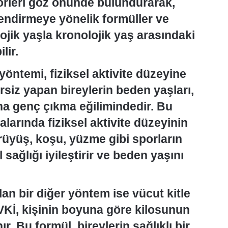
örleri göz önünde bulundurarak,
endirmeye yönelik formüller ve
olojik yaşla kronolojik yaş arasındaki
lir.
öntemi, fiziksel aktivite düzeyine
rsiz yapan bireylerin beden yaşları,
ha genç çıkma eğilimindedir. Bu
arında fiziksel aktivite düzeyinin
rüyüş, koşu, yüzme gibi sporların
 sağlığı iyileştirir ve beden yaşını
n bir diğer yöntem ise vücut kitle
VKİ, kişinin boyuna göre kilosunun
r. Bu formül, bireylerin sağlıklı bir