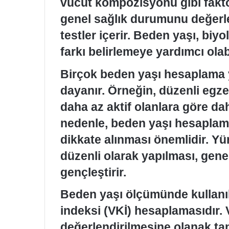
vücut kompozisyonu gibi fakt
genel sağlık durumunu değerl
testler içerir. Beden yaşı, biy
farkı belirlemeye yardımcı olabi
Birçok beden yaşı hesaplama y
dayanır. Örneğin, düzenli egze
daha az aktif olanlara göre da
nedenle, beden yaşı hesaplamal
dikkate alınması önemlidir. Yü
düzenli olarak yapılması, genel
gençleştirir.
Beden yaşı ölçümünde kullanıla
indeksi (VKİ) hesaplamasıdır. 
değerlendirilmesine olanak tanı