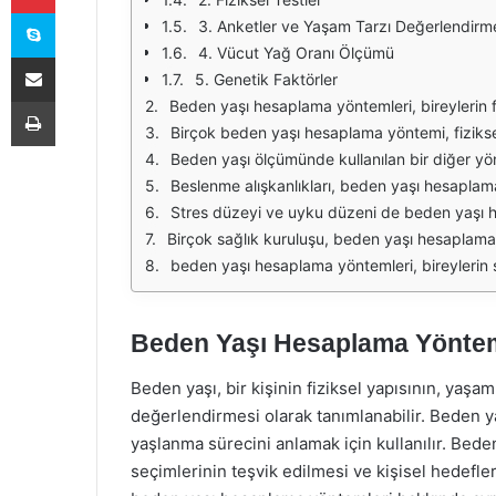
Skype
3. Anketler ve Yaşam Tarzı Değerlendirme
4. Vücut Yağ Oranı Ölçümü
E-Posta ile paylaş
5. Genetik Faktörler
Yazdır
Beden yaşı hesaplama yöntemleri, bireylerin fiziksel ve zihinsel sağlık durumlarını anlamalarına yardımcı olan pratik araçlardır. Bu yöntemler, genellikle yaş, cinsiyet, fiziksel aktivite düze
Birçok beden yaşı hesaplama yöntemi, fiziksel aktivite düzeyine dayanır. Örneğin, düzenli egzersiz yapan bireylerin beden yaşları, daha az aktif olanlara göre daha genç çıkma eğili
Beden yaşı ölçümünde kullanılan bir diğer yöntem ise vücut kitle indeksi (VKİ) hesaplamasıdır. VKİ, kişinin boyuna göre kilosunun değerlendirilmesine olanak tanır. Bu formül, bir
Beslenme alışkanlıkları, beden yaşı hesaplama yöntemlerinde dikkate alınan bir diğer önemli faktördür. Sağlıklı ve dengeli bir beslenme, bireylerin genel sağlık durumunu olumlu yön
Stres düzeyi ve uyku düzeni de beden yaşı hesaplama yöntemlerinde önemli bir rol oynar. Yüksek stres seviyeleri ve düzensiz uyku, bireylerin fiziksel ve z
Birçok sağlık kuruluşu, beden yaşı hesaplamaları için özel testler ve anketler geliştirmiştir. Bu testler, bireylerin genel sağlık durumunu ve yaşam tarzlarını d
beden yaşı hesaplama yöntemleri, bireylerin sağlık durumlarını değerlendirmelerine ve daha sağlıklı yaşam tarzları benimsemelerine yardımcı olan önemli araçlardır. Fiziksel a
Beden Yaşı Hesaplama Yöntem
Beden yaşı, bir kişinin fiziksel yapısının, yaşa
değerlendirmesi olarak tanımlanabilir. Beden yaş
yaşlanma sürecini anlamak için kullanılır. Bede
seçimlerinin teşvik edilmesi ve kişisel hedefle