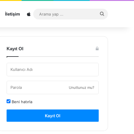
Sitemap
Arama
İletişim
yap
...
Kayıt Ol
Unuttunuz mu?
Beni hatırla
Kayıt Ol