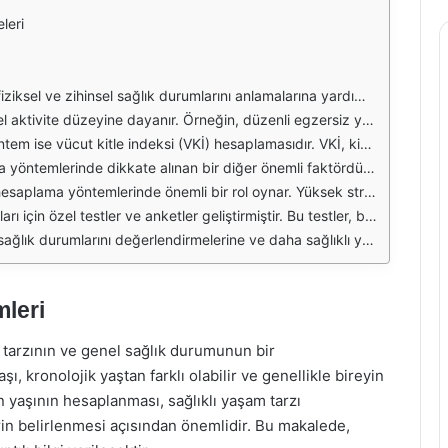
leri
yi ve vücut kompozisyonu gibi faktörleri göz önünde bulundurarak, genel sağlık durumunu değerlendirmeye yönelik formüller ve testler içerir. Beden yaşı, biyolojik yaşla kronolojik yaş arasındaki farkı belirlemeye yardımcı olabilir.
mindedir. Bu nedenle, beden yaşı hesaplamalarında fiziksel aktivite düzeyinin dikkate alınması önemlidir. Yürüyüş, koşu, yüzme gibi sporların düzenli olarak yapılması, genel sağlığı iyileştirir ve beden yaşını gençleştirir.
eylerin sağlıklı bir kiloya sahip olup olmadığını belirlemek ve buna göre beden yaşını tahmin etmek için kullanılır. VKİ’nin yanı sıra vücut yağ oranı da hesaplamalara dahil edilerek daha kesin sonuçlar elde edilebilir.
de etkiler. Yetersiz beslenme veya aşırı kilo alımı, beden yaşının yaşla orantısız bir şekilde artmasına neden olabilir. Bu nedenle, sağlıklı bir diyetin uygulanması, beden yaşını genç tutmanın en etkili yollarından biridir.
ihinsel sağlıklarını olumsuz etkileyebilir. Bu durum, beden yaşının artmasına neden olabilir. Düzenli uyku ve stres yönetimi tekniklerinin uygulanması, beden yaşını olumlu yönde etkileyebilir.
eğerlendirerek, daha doğru beden yaşı tahminleri yapmayı amaçlar. Bu tür testler, bireylere kendi sağlık durumlarını anlamalarına ve gerektiğinde yaşam tarzlarında değişiklik yapmalarına olanak tanır.
ktivite, beslenme alışkanlıkları, stres düzeyi ve uyku düzeni gibi faktörlerin dikkate alınması, daha doğru beden yaşı tahminleri elde etmeyi sağlar. Sağlıklı bir yaşam sürmek, beden yaşını genç tutmanın anahtarıdır.
leri
m tarzının ve genel sağlık durumunun bir
ı, kronolojik yaştan farklı olabilir ve genellikle bireyin
n yaşının hesaplanması, sağlıklı yaşam tarzı
rin belirlenmesi açısından önemlidir. Bu makalede,