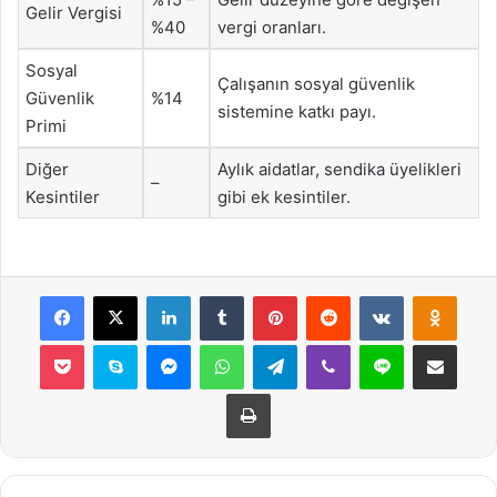
Gelir Vergisi
%40
vergi oranları.
Sosyal
Çalışanın sosyal güvenlik
Güvenlik
%14
sistemine katkı payı.
Primi
Diğer
Aylık aidatlar, sendika üyelikleri
–
Kesintiler
gibi ek kesintiler.
Facebook
X
LinkedIn
Tumblr
Pinterest
Reddit
VKontakte
Odnok
Pocket
Skype
Messenger
WhatsApp
Telegram
Viber
Line
E-Posta ile payla
Yazdır