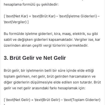
hesaplama formülü şu şekildedir:
[ \text{Net Kar} = \text{Brüt Kar} – \text{İşletme Giderleri} –
\text{Vergiler} ]
Bu formülde işletme giderleri, kira, maaş, elektrik, su gibi
sabit ve değişken giderleri kapsamaktadır. Vergiler ise, kar
üzerinden alınan çeşitli vergi türlerini içermektedir.
3. Brüt Gelir ve Net Gelir
Brüt gelir, bir işletmenin belli bir süre içinde elde ettiği
toplam gelirken, net gelir, brüt gelirden harcamaların ve
diğer giderlerin düşülmesiyle elde edilen son tutardır. Brüt
gelir ve net gelir arasındaki farkı hesaplamak için:
[ \text{Net Gelir} = \text{Brüt Gelir} – \text{Toplam Giderler}