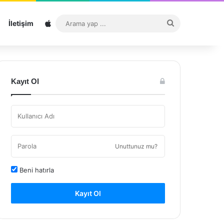
Sitemap
Arama
İletişim
yap
...
Kayıt Ol
Unuttunuz mu?
Beni hatırla
Kayıt Ol