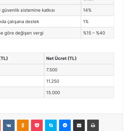
 güvenlik sistemine katkısı
14%
nda çalışana destek
1%
ine göre değişen vergi
%15 – %40
(TL)
Net Ücret (TL)
7.500
11.250
15.000
st
Reddit
VKontakte
Odnoklassniki
Pocket
Skype
Messenger
E-Posta ile paylaş
Yazdır