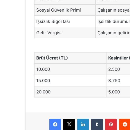
Sosyal Güvenlik Primi
Çalışanın sosyal
İşsizlik Sigortası
İşsizlik durumu
Gelir Vergisi
Çalışanın gelir
Brüt Ücret (TL)
Kesintiler 
10.000
2.500
15.000
3.750
20.000
5.000
Facebook
X
LinkedIn
Tumblr
Pintere