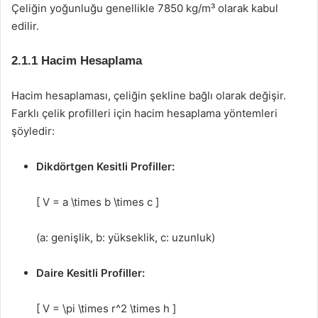
Çeliğin yoğunluğu genellikle 7850 kg/m³ olarak kabul
edilir.
2.1.1 Hacim Hesaplama
Hacim hesaplaması, çeliğin şekline bağlı olarak değişir.
Farklı çelik profilleri için hacim hesaplama yöntemleri
şöyledir:
Dikdörtgen Kesitli Profiller:
[ V = a \times b \times c ]
(a: genişlik, b: yükseklik, c: uzunluk)
Daire Kesitli Profiller:
[ V = \pi \times r^2 \times h ]