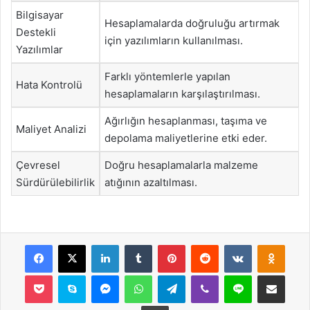
Bilgisayar
Hesaplamalarda doğruluğu artırmak
Destekli
için yazılımların kullanılması.
Yazılımlar
Farklı yöntemlerle yapılan
Hata Kontrolü
hesaplamaların karşılaştırılması.
Ağırlığın hesaplanması, taşıma ve
Maliyet Analizi
depolama maliyetlerine etki eder.
Çevresel
Doğru hesaplamalarla malzeme
Sürdürülebilirlik
atığının azaltılması.
Facebook
X
LinkedIn
Tumblr
Pinterest
Reddit
VKontakte
Odnok
Pocket
Skype
Messenger
WhatsApp
Telegram
Viber
Line
E-Posta ile payla
Yazdır