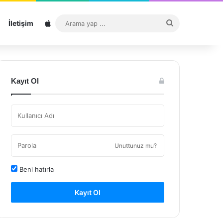
Sitemap
Arama
İletişim
yap
...
Kayıt Ol
Unuttunuz mu?
Beni hatırla
Kayıt Ol