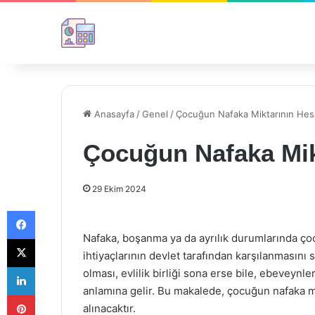
Anasayfa
/
Genel
/
Çocuğun Nafaka Miktarının Hes
Çocuğun Nafaka Mik
29 Ekim 2024
Facebook
Nafaka, boşanma ya da ayrılık durumlarında çoc
X
ihtiyaçlarının devlet tarafından karşılanmasını 
LinkedIn
olması, evlilik birliği sona erse bile, ebeveynl
anlamına gelir. Bu makalede, çocuğun nafaka mi
Pinterest
alınacaktır.