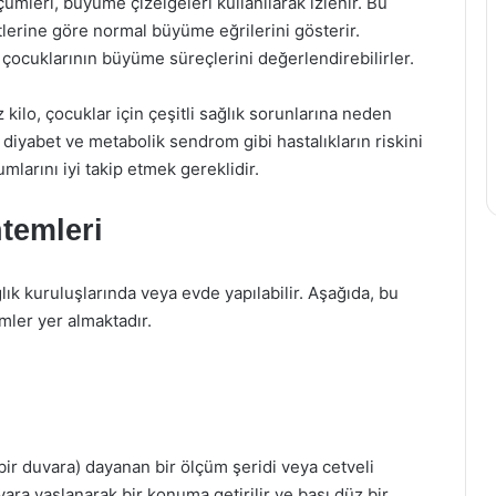
ümleri, büyüme çizelgeleri kullanılarak izlenir. Bu
etlerine göre normal büyüme eğrilerini gösterir.
 çocuklarının büyüme süreçlerini değerlendirebilirler.
z kilo, çocuklar için çeşitli sağlık sorunlarına neden
ı, diyabet ve metabolik sendrom gibi hastalıkların riskini
umlarını iyi takip etmek gereklidir.
temleri
lık kuruluşlarında veya evde yapılabilir. Aşağıda, bu
mler yer almaktadır.
ir duvara) dayanan bir ölçüm şeridi veya cetveli
vara yaslanarak bir konuma getirilir ve başı düz bir