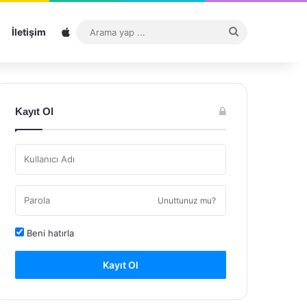
Sitemap
Arama
İletişim
yap
...
Kayıt Ol
Unuttunuz mu?
Beni hatırla
Kayıt Ol