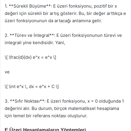
1. **Sürekli Büyüme**: E üzeri fonksiyonu, pozitif bir x
değeri için sürekli bir artış gösterir. Bu, bir değer arttıkça e
üzeri fonksiyonunun da artacağı anlamına gelir.
2. **Türev ve İntegral**: E üzeri fonksiyonunun türevi ve
integrali yine kendisidir. Yani,
\[ \frac{d}{dx} e^x = e^x \]
ve
\[ \int e^x \, dx = e^x + C \]
3. **Sıfır Noktası**: E üzeri fonksiyonu, x = 0 olduğunda 1
değerini alır. Bu durum, birçok matematiksel hesaplama
için temel bir referans noktası oluşturur.
E Üzeri Hesaplamaların Yöntemleri