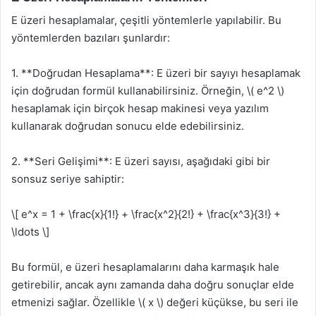
E üzeri hesaplamalar, çeşitli yöntemlerle yapılabilir. Bu
yöntemlerden bazıları şunlardır:
1. **Doğrudan Hesaplama**: E üzeri bir sayıyı hesaplamak
için doğrudan formül kullanabilirsiniz. Örneğin, \( e^2 \)
hesaplamak için birçok hesap makinesi veya yazılım
kullanarak doğrudan sonucu elde edebilirsiniz.
2. **Seri Gelişimi**: E üzeri sayısı, aşağıdaki gibi bir
sonsuz seriye sahiptir:
\[ e^x = 1 + \frac{x}{1!} + \frac{x^2}{2!} + \frac{x^3}{3!} +
\ldots \]
Bu formül, e üzeri hesaplamalarını daha karmaşık hale
getirebilir, ancak aynı zamanda daha doğru sonuçlar elde
etmenizi sağlar. Özellikle \( x \) değeri küçükse, bu seri ile