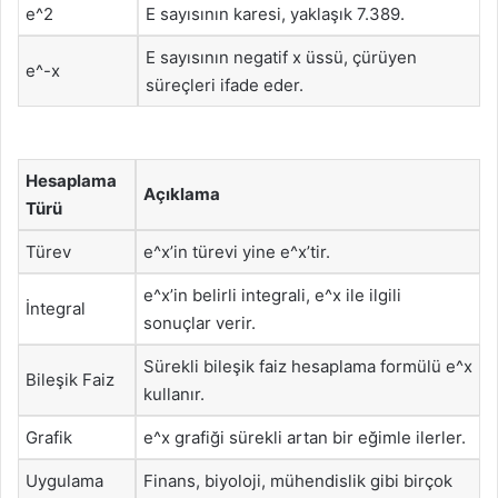
e^2
E sayısının karesi, yaklaşık 7.389.
E sayısının negatif x üssü, çürüyen
e^-x
süreçleri ifade eder.
Hesaplama
Açıklama
Türü
Türev
e^x’in türevi yine e^x’tir.
e^x’in belirli integrali, e^x ile ilgili
İntegral
sonuçlar verir.
Sürekli bileşik faiz hesaplama formülü e^x
Bileşik Faiz
kullanır.
Grafik
e^x grafiği sürekli artan bir eğimle ilerler.
Uygulama
Finans, biyoloji, mühendislik gibi birçok