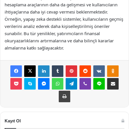
hesaplama araçlarının daha da gelişmesi ve kullanıcıların
ihtiyaçlarına daha iyi cevap vermesi beklenmektedir.
Örneğin, yapay zeka destekli sistemler, kullanıcıların geçmiş
verilerini analiz ederek daha kişiselleştirilmiş öneriler
sunabilir. Bu tür yenilikler, yatırımcıların finansal
okuryazarlıklarını artırmalarına ve daha bilinçli kararlar
almalarına katkı sağlayacaktır.
Facebook
X
LinkedIn
Tumblr
Pinterest
Reddit
VKontakte
Odnok
Pocket
Skype
Messenger
WhatsApp
Telegram
Viber
Line
E-Posta ile payla
Yazdır
Kayıt Ol