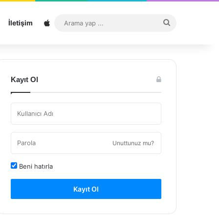
Sitemap
Arama
İletişim
yap
...
Kayıt Ol
Unuttunuz mu?
Beni hatırla
Kayıt Ol