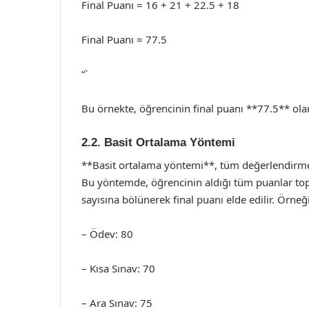
Final Puanı = 16 + 21 + 22.5 + 18
Final Puanı = 77.5
“`
Bu örnekte, öğrencinin final puanı **77.5** ola
2.2. Basit Ortalama Yöntemi
**Basit ortalama yöntemi**, tüm değerlendirme u
Bu yöntemde, öğrencinin aldığı tüm puanlar top
sayısına bölünerek final puanı elde edilir. Örneğ
– Ödev: 80
– Kısa Sınav: 70
– Ara Sınav: 75