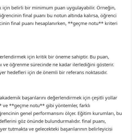
için belirli bir minimum puan uygulayabilir. Örneğin,
ğrencinin final puanı bu notun altında kalırsa, öğrenci
cinin final puanı hesaplanırken, **geçme notu** kriteri
rlendirmek için kritik bir öneme sahiptir. Bu puan,
nı ve öğrenme sürecinde ne kadar ilerlediğini gösterir.
er hedefleri için de önemli bir referans noktasıdır.
kademik başarılarını değerlendirmek için çeşitli yollar
** ve **geçme notu** gibi yöntemler, farklı
ğrencinin genel performansını ölçer. Eğitim kurumları, bu
edeflerini göz önünde bulundurmalıdır. final puanı,
r tutmakta ve gelecekteki başarılarının belirleyicisi