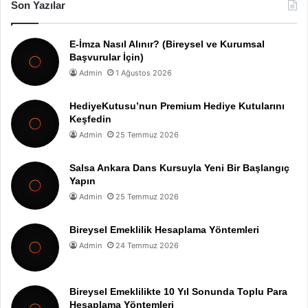
Son Yazılar
E-İmza Nasıl Alınır? (Bireysel ve Kurumsal
Başvurular İçin)
Admin
1 Ağustos 2026
HediyeKutusu’nun Premium Hediye Kutularını
Keşfedin
Admin
25 Temmuz 2026
Salsa Ankara Dans Kursuyla Yeni Bir Başlangıç
Yapın
Admin
25 Temmuz 2026
Bireysel Emeklilik Hesaplama Yöntemleri
Admin
24 Temmuz 2026
Bireysel Emeklilikte 10 Yıl Sonunda Toplu Para
Hesaplama Yöntemleri