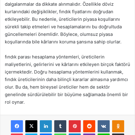
dalgalanmalar da dikkate alınmalıdır. Özellikle döviz
kurlarındaki değişiklikler, fındık fiyatlarını doğrudan
etkileyebilir. Bu nedenle, üreticilerin piyasa koşullarını
sürekli takip etmeleri ve hesaplamalarını bu doğrultuda
güncellemeleri önemlidir. Böylece, olumsuz piyasa
koşullarında bile kârlarını koruma şansına sahip olurlar.
fındık parası hesaplama yöntemleri, üreticilerin
maliyetlerini, gelirlerini ve kârlarını etkileyen birçok faktörü
içermektedir. Doğru hesaplama yöntemlerini kullanmak,
fındık üreticilerinin daha bilinçli kararlar almasına yardımcı
olur. Bu da, hem bireysel üreticiler hem de sektör
genelinde sürdürülebilir bir büyüme sağlamada önemli bir
rol oynar.
Facebook
X
LinkedIn
Tumblr
Pinterest
Reddit
VKontakte
Odnok
Pocket
Skype
Messenger
WhatsApp
Telegram
Viber
Line
E-Posta ile payla