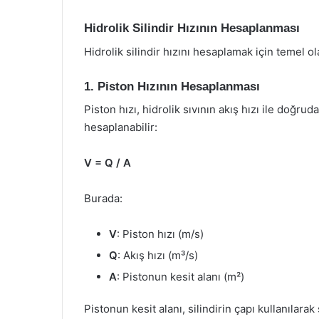
Hidrolik Silindir Hızının Hesaplanması
Hidrolik silindir hızını hesaplamak için temel o
1. Piston Hızının Hesaplanması
Piston hızı, hidrolik sıvının akış hızı ile doğruda
hesaplanabilir:
V = Q / A
Burada:
V
: Piston hızı (m/s)
Q
: Akış hızı (m³/s)
A
: Pistonun kesit alanı (m²)
Pistonun kesit alanı, silindirin çapı kullanılarak