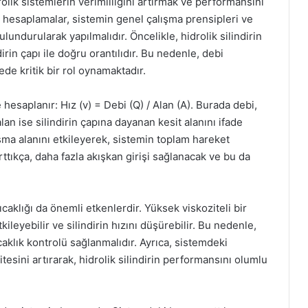
rolik sistemlerin verimliliğini artırmak ve performansını
 hesaplamalar, sistemin genel çalışma prensipleri ve
lundurularak yapılmalıdır. Öncelikle, hidrolik silindirin
ndirin çapı ile doğru orantılıdır. Bu nedenle, debi
ede kritik bir rol oynamaktadır.
le hesaplanır: Hız (v) = Debi (Q) / Alan (A). Burada debi,
lan ise silindirin çapına dayanan kesit alanını ifade
lışma alanını etkileyerek, sistemin toplam hareket
ı arttıkça, daha fazla akışkan girişi sağlanacak ve bu da
ıcaklığı da önemli etkenlerdir. Yüksek viskoziteli bir
ileyebilir ve silindirin hızını düşürebilir. Bu nedenle,
aklık kontrolü sağlanmalıdır. Ayrıca, sistemdeki
tesini artırarak, hidrolik silindirin performansını olumlu