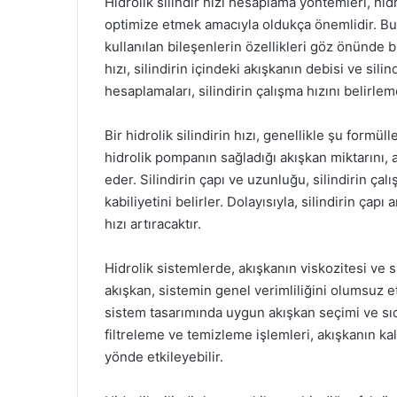
Hidrolik silindir hızı hesaplama yöntemleri, hid
optimize etmek amacıyla oldukça önemlidir. Bu
kullanılan bileşenlerin özellikleri göz önünde bu
hızı, silindirin içindeki akışkanın debisi ve sili
hesaplamaları, silindirin çalışma hızını belirlem
Bir hidrolik silindirin hızı, genellikle şu formül
hidrolik pompanın sağladığı akışkan miktarını, a
eder. Silindirin çapı ve uzunluğu, silindirin ça
kabiliyetini belirler. Dolayısıyla, silindirin çap
hızı artıracaktır.
Hidrolik sistemlerde, akışkanın viskozitesi ve s
akışkan, sistemin genel verimliliğini olumsuz etk
sistem tasarımında uygun akışkan seçimi ve sıc
filtreleme ve temizleme işlemleri, akışkanın kali
yönde etkileyebilir.