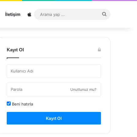
Sitemap
Arama
İletişim
yap
...
Kayıt Ol
Unuttunuz mu?
Beni hatırla
Kayıt Ol