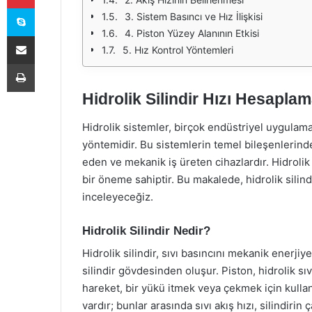
Skype
3. Sistem Basıncı ve Hız İlişkisi
4. Piston Yüzey Alanının Etkisi
E-Posta ile paylaş
5. Hız Kontrol Yöntemleri
Yazdır
Hidrolik Silindir Hızı Hesapla
Hidrolik sistemler, birçok endüstriyel uygulamad
yöntemidir. Bu sistemlerin temel bileşenlerinden 
eden ve mekanik iş üreten cihazlardır. Hidrolik 
bir öneme sahiptir. Bu makalede, hidrolik silind
inceleyeceğiz.
Hidrolik Silindir Nedir?
Hidrolik silindir, sıvı basıncını mekanik enerjiy
silindir gövdesinden oluşur. Piston, hidrolik sı
hareket, bir yükü itmek veya çekmek için kullanıl
vardır; bunlar arasında sıvı akış hızı, silindirin 