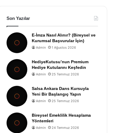
Son Yazılar
E-İmza Nasıl Alınır? (Bireysel ve
Kurumsal Başvurular İçin)
Admin
1 Ağustos 2026
HediyeKutusu’nun Premium
Hediye Kutularını Keşfedin
Admin
25 Temmuz 2026
Salsa Ankara Dans Kursuyla
Yeni Bir Başlangıç Yapın
Admin
25 Temmuz 2026
Bireysel Emeklilik Hesaplama
Yöntemleri
Admin
24 Temmuz 2026