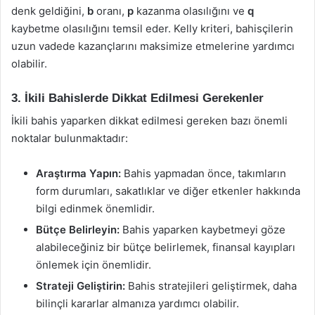
denk geldiğini,
b
oranı,
p
kazanma olasılığını ve
q
kaybetme olasılığını temsil eder. Kelly kriteri, bahisçilerin
uzun vadede kazançlarını maksimize etmelerine yardımcı
olabilir.
3. İkili Bahislerde Dikkat Edilmesi Gerekenler
İkili bahis yaparken dikkat edilmesi gereken bazı önemli
noktalar bulunmaktadır:
Araştırma Yapın:
Bahis yapmadan önce, takımların
form durumları, sakatlıklar ve diğer etkenler hakkında
bilgi edinmek önemlidir.
Bütçe Belirleyin:
Bahis yaparken kaybetmeyi göze
alabileceğiniz bir bütçe belirlemek, finansal kayıpları
önlemek için önemlidir.
Strateji Geliştirin:
Bahis stratejileri geliştirmek, daha
bilinçli kararlar almanıza yardımcı olabilir.