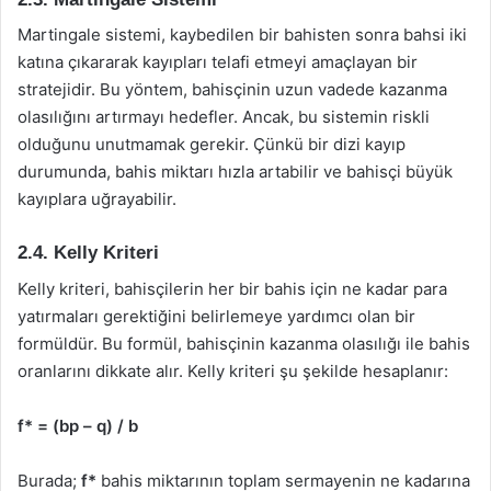
Martingale sistemi, kaybedilen bir bahisten sonra bahsi iki
katına çıkararak kayıpları telafi etmeyi amaçlayan bir
stratejidir. Bu yöntem, bahisçinin uzun vadede kazanma
olasılığını artırmayı hedefler. Ancak, bu sistemin riskli
olduğunu unutmamak gerekir. Çünkü bir dizi kayıp
durumunda, bahis miktarı hızla artabilir ve bahisçi büyük
kayıplara uğrayabilir.
2.4. Kelly Kriteri
Kelly kriteri, bahisçilerin her bir bahis için ne kadar para
yatırmaları gerektiğini belirlemeye yardımcı olan bir
formüldür. Bu formül, bahisçinin kazanma olasılığı ile bahis
oranlarını dikkate alır. Kelly kriteri şu şekilde hesaplanır:
f* = (bp – q) / b
Burada;
f*
bahis miktarının toplam sermayenin ne kadarına