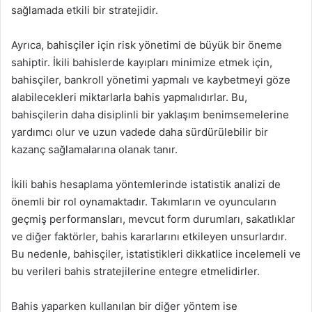
sağlamada etkili bir stratejidir.
Ayrıca, bahisçiler için risk yönetimi de büyük bir öneme
sahiptir. İkili bahislerde kayıpları minimize etmek için,
bahisçiler, bankroll yönetimi yapmalı ve kaybetmeyi göze
alabilecekleri miktarlarla bahis yapmalıdırlar. Bu,
bahisçilerin daha disiplinli bir yaklaşım benimsemelerine
yardımcı olur ve uzun vadede daha sürdürülebilir bir
kazanç sağlamalarına olanak tanır.
İkili bahis hesaplama yöntemlerinde istatistik analizi de
önemli bir rol oynamaktadır. Takımların ve oyuncuların
geçmiş performansları, mevcut form durumları, sakatlıklar
ve diğer faktörler, bahis kararlarını etkileyen unsurlardır.
Bu nedenle, bahisçiler, istatistikleri dikkatlice incelemeli ve
bu verileri bahis stratejilerine entegre etmelidirler.
Bahis yaparken kullanılan bir diğer yöntem ise