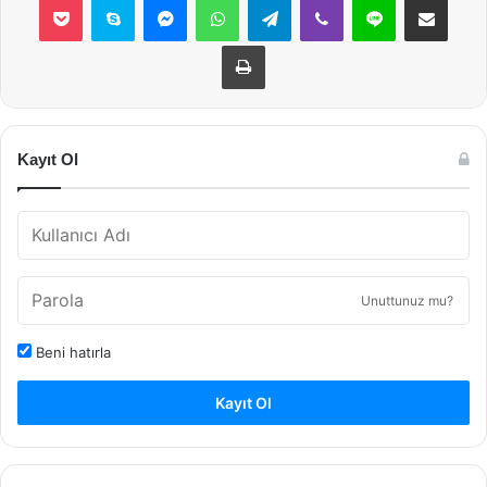
Yazdır
Kayıt Ol
Unuttunuz mu?
Beni hatırla
Kayıt Ol