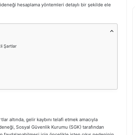
ödeneği hesaplama yöntemleri detaylı bir şekilde ele
i Şartlar
artlar altında, gelir kaybını telafi etmek amacıyla
 ödeneği, Sosyal Güvenlik Kurumu (SGK) tarafından
n faydalanabilmesi için öncelikle işten çıkış nedeninin