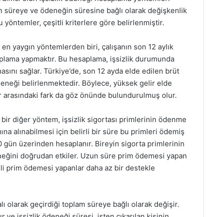
en süreye ve ödeneğin süresine bağlı olarak değişkenlik
 yöntemler, çeşitli kriterlere göre belirlenmiştir.
 en yaygın yöntemlerden biri, çalışanın son 12 aylık
aplama yapmaktır. Bu hesaplama, işsizlik durumunda
asını sağlar. Türkiye’de, son 12 ayda elde edilen brüt
 ödeneği belirlenmektedir. Böylece, yüksek gelir elde
er arasındaki fark da göz önünde bulundurulmuş olur.
bir diğer yöntem, işsizlik sigortası primlerinin ödenme
mına alınabilmesi için belirli bir süre bu primleri ödemiş
0 gün üzerinden hesaplanır. Bireyin sigorta primlerinin
eneğini doğrudan etkiler. Uzun süre prim ödemesi yapan
eli prim ödemesi yapanlar daha az bir destekle
alı olarak geçirdiği toplam süreye bağlı olarak değişir.
tır ve işsizlik ödeneği süresi, işten çıkarılan kişinin