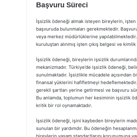
Başvuru Süreci
İşsizlik ödeneği almak isteyen bireylerin, işten
başvuruda bulunmaları gerekmektedir. Başvuru 
veya merkez müdürlüklerine yapılabilmektedir. 
kuruluştan alınmış işten çıkış belgesi ve kimlik
İşsizlik ödeneği, bireylerin işsizlik durumları
mekanizmadır. Türkiye’de işsizlik ödeneği, beli
sunulmaktadır. İşsizlikle mücadele açısından ön
finansal yüklerini hafifletmeyi hedeflemektedir
gerekli şartları yerine getirmesi ve başvuru s
Bu anlamda, toplumun her kesiminin işsizlik öde
kritik bir rol oynamaktadır.
İşsizlik ödeneği, işini kaybeden bireylerin ma
sunulan bir yardımdır. Bu ödeneğin hesaplanmas
bireylerin yaşam standartlarını korunumuna yar