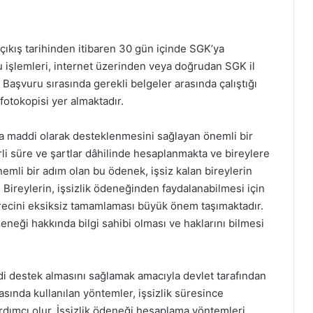
 çıkış tarihinden itibaren 30 gün içinde SGK’ya
işlemleri, internet üzerinden veya doğrudan SGK il
Başvuru sırasında gerekli belgeler arasında çalıştığı
 fotokopisi yer almaktadır.
nda maddi olarak desteklenmesini sağlayan önemli bir
rli süre ve şartlar dâhilinde hesaplanmakta ve bireylere
emli bir adım olan bu ödenek, işsiz kalan bireylerin
. Bireylerin, işsizlik ödeneğinden faydalanabilmesi için
ürecini eksiksiz tamamlaması büyük önem taşımaktadır.
neği hakkında bilgi sahibi olması ve haklarını bilmesi
ddi destek almasını sağlamak amacıyla devlet tarafından
ında kullanılan yöntemler, işsizlik süresince
dımcı olur. İşsizlik ödeneği hesaplama yöntemleri