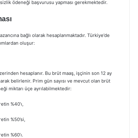
işsizlik ödeneği başvurusu yapması gerekmektedir.
ması
i kazancına bağlı olarak hesaplanmaktadır. Türkiye’de
ımlardan oluşur:
 üzerinden hesaplanır. Bu brüt maaş, işçinin son 12 ay
narak belirlenir. Prim gün sayısı ve mevcut olan brüt
ği miktarı üçe ayrılabilmektedir:
etin %40’ı,
etin %50’si,
etin %60’ı.