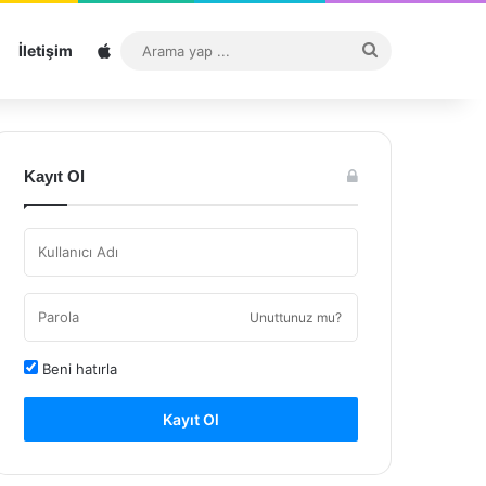
Sitemap
Arama
İletişim
yap
...
Kayıt Ol
Unuttunuz mu?
Beni hatırla
Kayıt Ol