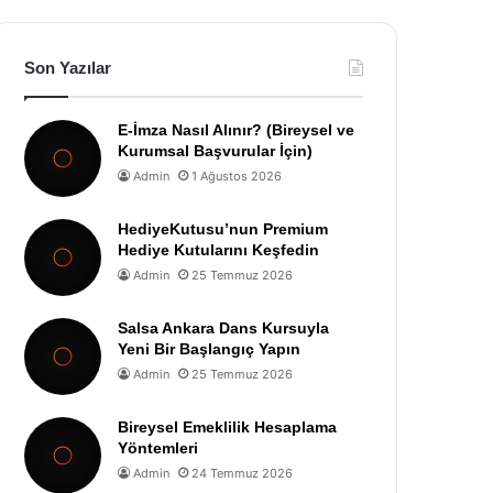
Son Yazılar
E-İmza Nasıl Alınır? (Bireysel ve
Kurumsal Başvurular İçin)
Admin
1 Ağustos 2026
HediyeKutusu’nun Premium
Hediye Kutularını Keşfedin
Admin
25 Temmuz 2026
Salsa Ankara Dans Kursuyla
Yeni Bir Başlangıç Yapın
Admin
25 Temmuz 2026
Bireysel Emeklilik Hesaplama
Yöntemleri
Admin
24 Temmuz 2026