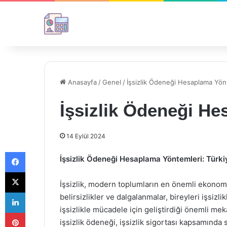
Anasayfa
/
Genel
/
İşsizlik Ödeneği Hesaplama Yön
İşsizlik Ödeneği H
14 Eylül 2024
Facebook
İşsizlik Ödeneği Hesaplama Yöntemleri: Türk
X
İşsizlik, modern toplumların en önemli ekonomik
LinkedIn
belirsizlikler ve dalgalanmalar, bireyleri işsizl
işsizlikle mücadele için geliştirdiği önemli mek
Pinterest
işsizlik ödeneği, işsizlik sigortası kapsamında s