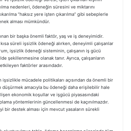
rılma nedenleri, ödeneğin süresini ve miktarını
çıkarılma “haksız yere işten çıkarılma” gibi sebeplerle
denek alması mümkündür.
nan bir başka önemli faktör, yaş ve iş deneyimidir.
kısa süreli işsizlik ödeneği alırken, deneyimli çalışanlar
rum, işsizlik ödeneği sisteminin, çalışanın iş gücü
de şekillenmesine olanak tanır. Ayrıca, çalışanların
 etkileyen faktörler arasındadır.
 işsizlikle mücadele politikaları açısından da önemli bir
nı düşürmek amacıyla bu ödeneği daha erişilebilir hale
Gelişen ekonomik koşullar ve işgücü piyasasındaki
saplama yöntemlerinin güncellenmesi de kaçınılmazdır.
yi bir destek alması için mevcut yasaların sürekli