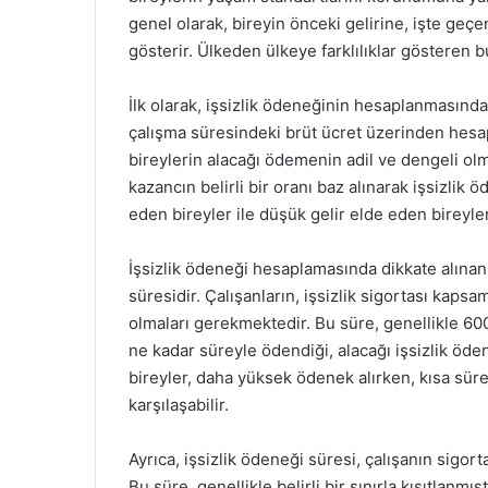
genel olarak, bireyin önceki gelirine, işte geç
gösterir. Ülkeden ülkeye farklılıklar gösteren bu
İlk olarak, işsizlik ödeneğinin hesaplanmasında
çalışma süresindeki brüt ücret üzerinden hes
bireylerin alacağı ödemenin adil ve dengeli olm
kazancın belirli bir oranı baz alınarak işsizlik
eden bireyler ile düşük gelir elde eden bireyl
İşsizlik ödeneği hesaplamasında dikkate alınan 
süresidir. Çalışanların, işsizlik sigortası kapsa
olmaları gerekmektedir. Bu süre, genellikle 60
ne kadar süreyle ödendiği, alacağı işsizlik öd
bireyler, daha yüksek ödenek alırken, kısa sür
karşılaşabilir.
Ayrıca, işsizlik ödeneği süresi, çalışanın sigort
Bu süre, genellikle belirli bir sınırla kısıtlanmış