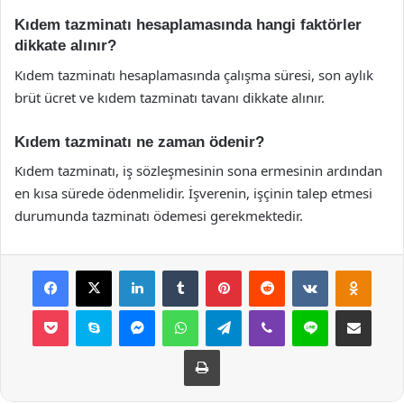
Kıdem tazminatı hesaplamasında hangi faktörler
dikkate alınır?
Kıdem tazminatı hesaplamasında çalışma süresi, son aylık
brüt ücret ve kıdem tazminatı tavanı dikkate alınır.
Kıdem tazminatı ne zaman ödenir?
Kıdem tazminatı, iş sözleşmesinin sona ermesinin ardından
en kısa sürede ödenmelidir. İşverenin, işçinin talep etmesi
durumunda tazminatı ödemesi gerekmektedir.
Facebook
X
LinkedIn
Tumblr
Pinterest
Reddit
VKontakte
Odnok
Pocket
Skype
Messenger
WhatsApp
Telegram
Viber
Line
E-Posta ile payla
Yazdır