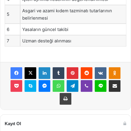
Asgari ve azami kıdem tazminatı tutarlarının
5
belirlenmesi
6
Yasaların güncel takibi
7
Uzman desteği alınması
Facebook
X
LinkedIn
Tumblr
Pinterest
Reddit
VKontakte
Odnok
Pocket
Skype
Messenger
WhatsApp
Telegram
Viber
Line
E-Posta ile payla
Yazdır
Kayıt Ol