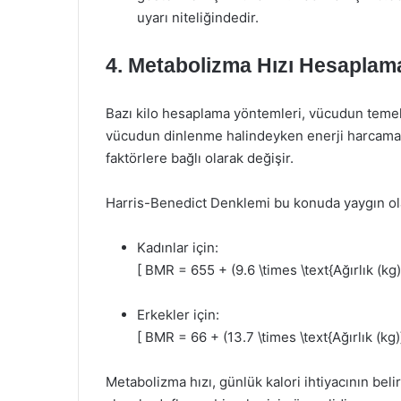
uyarı niteliğindedir.
4. Metabolizma Hızı Hesaplam
Bazı kilo hesaplama yöntemleri, vücudun teme
vücudun dinlenme halindeyken enerji harcama hız
faktörlere bağlı olarak değişir.
Harris-Benedict Denklemi bu konuda yaygın ola
Kadınlar için:
[ BMR = 655 + (9.6 \times \text{Ağırlık (kg)}
Erkekler için:
[ BMR = 66 + (13.7 \times \text{Ağırlık (kg)}
Metabolizma hızı, günlük kalori ihtiyacının beli