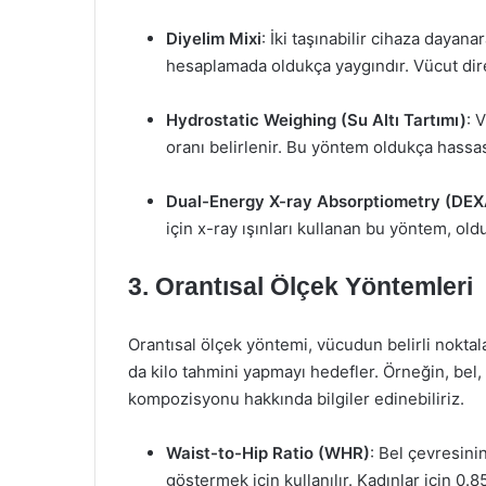
Diyelim Mixi
: İki taşınabilir cihaza dayan
hesaplamada oldukça yaygındır. Vücut diren
Hydrostatic Weighing (Su Altı Tartımı)
: 
oranı belirlenir. Bu yöntem oldukça hassas 
Dual-Energy X-ray Absorptiometry (DEX
için x-ray ışınları kullanan bu yöntem, ol
3. Orantısal Ölçek Yöntemleri
Orantısal ölçek yöntemi, vücudun belirli noktal
da kilo tahmini yapmayı hedefler. Örneğin, bel, 
kompozisyonu hakkında bilgiler edinebiliriz.
Waist-to-Hip Ratio (WHR)
: Bel çevresini
göstermek için kullanılır. Kadınlar için 0.85