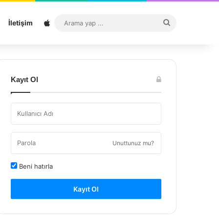
Sitemap
Arama
İletişim
yap
...
Kayıt Ol
Unuttunuz mu?
Beni hatırla
Kayıt Ol