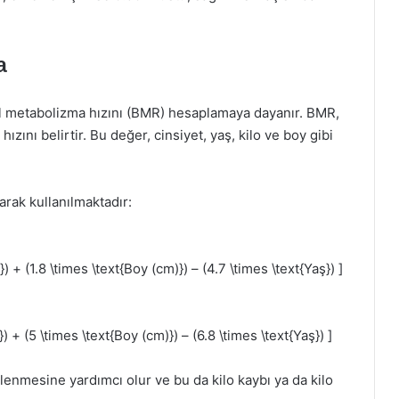
a
l metabolizma hızını (BMR) hesaplamaya dayanır. BMR,
ını belirtir. Bu değer, cinsiyet, yaş, kilo ve boy gibi
rak kullanılmaktadır:
) + (1.8 \times \text{Boy (cm)}) – (4.7 \times \text{Yaş}) ]
) + (5 \times \text{Boy (cm)}) – (6.8 \times \text{Yaş}) ]
rlenmesine yardımcı olur ve bu da kilo kaybı ya da kilo