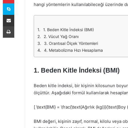
Skype
hangi yöntemlerin kullanılabileceği üzerinde du
E-Posta ile paylaş
Yazdır
1. Beden Kitle İndeksi (BMI)
2. Vücut Yağ Oranı
3. Orantısal Ölçek Yöntemleri
4. Metabolizma Hızı Hesaplama
1. Beden Kitle İndeksi (BMI)
Beden kitle indeksi, bir kişinin kilosunun boyu
ölçüttür. Aşağıdaki formül kullanılarak hesaplan
[ \text{BMI} = \frac{\text{Ağırlık (kg)}}{\text{Boy 
BMI değeri, kişinin zayıf, normal, kilolu veya ob