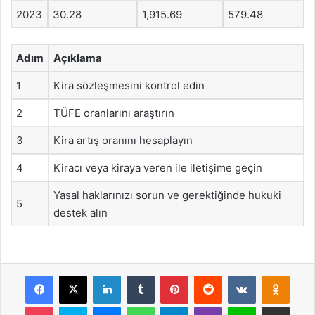
2023
30.28
1,915.69
579.48
Adım
Açıklama
1
Kira sözleşmesini kontrol edin
2
TÜFE oranlarını araştırın
3
Kira artış oranını hesaplayın
4
Kiracı veya kiraya veren ile iletişime geçin
Yasal haklarınızı sorun ve gerektiğinde hukuki
5
destek alın
Facebook
X
LinkedIn
Tumblr
Pinterest
Reddit
VKontakte
Odnok
Pocket
Skype
Messenger
WhatsApp
Telegram
Viber
Line
E-Posta ile payla