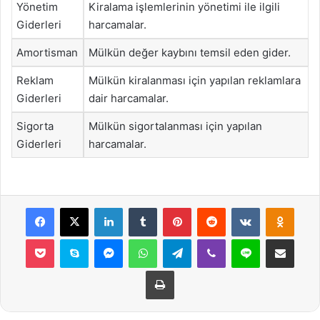
Yönetim
Kiralama işlemlerinin yönetimi ile ilgili
Giderleri
harcamalar.
Amortisman
Mülkün değer kaybını temsil eden gider.
Reklam
Mülkün kiralanması için yapılan reklamlara
Giderleri
dair harcamalar.
Sigorta
Mülkün sigortalanması için yapılan
Giderleri
harcamalar.
Facebook
X
LinkedIn
Tumblr
Pinterest
Reddit
VKontakte
Odnok
Pocket
Skype
Messenger
WhatsApp
Telegram
Viber
Line
E-Posta ile payla
Yazdır