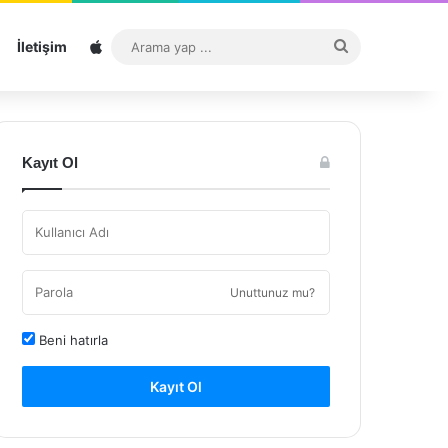
Sitemap
Arama
İletişim
yap
...
Kayıt Ol
Unuttunuz mu?
Beni hatırla
Kayıt Ol