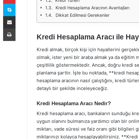
Kredi Türleri
Skype
Kredi Hesaplama Aracının Avantajları
Dikkat Edilmesi Gerekenler
E-Posta ile paylaş
Yazdır
Kredi Hesaplama Aracı ile Hay
Kredi almak, birçok kişi için hayallerini gerçekl
olmak, ister yeni bir araba almak ya da eğitim m
çeşitlilik göstermektedir. Ancak, doğru kredi s
planlama şarttır. İşte bu noktada, **kredi hes
hesaplama aracının nasıl çalıştığını, kredi türle
detaylı bir şekilde inceleyeceğiz.
Kredi Hesaplama Aracı Nedir?
Kredi hesaplama aracı, bankaların sunduğu kredi
uygun olanını bulmanıza yardımcı olan bir onlin
miktarı, vade süresi ve faiz oranı gibi bilgileri 
miktarınızı kolayca hesaplayabilirsiniz. **Kred