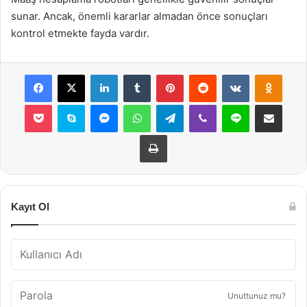
sunar. Ancak, önemli kararlar almadan önce sonuçları
kontrol etmekte fayda vardır.
Facebook
X
LinkedIn
Tumblr
Pinterest
Reddit
VKontakte
Odnok
Pocket
Skype
Messenger
WhatsApp
Telegram
Viber
Line
E-Posta ile payla
Yazdır
Kayıt Ol
Unuttunuz mu?