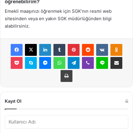
öğrenebilirim?
Emekli maaşınızı öğrenmek için SGK’nın resmi web
sitesinden veya en yakın SGK müdürlüğünden bilgi
alabilirsiniz.
Facebook
X
LinkedIn
Tumblr
Pinterest
Reddit
VKontakte
Odnok
Pocket
Skype
Messenger
WhatsApp
Telegram
Viber
Line
E-Posta ile payla
Yazdır
Kayıt Ol