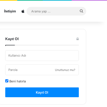
Sitemap
Arama
İletişim
yap
...
Kayıt Ol
Unuttunuz mu?
Beni hatırla
Kayıt Ol