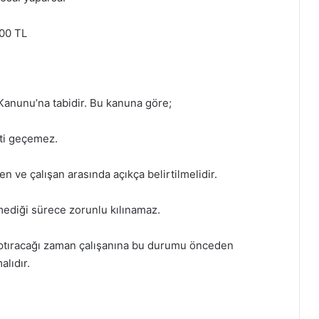
800 TL
 Kanunu’na tabidir. Bu kanuna göre;
ati geçemez.
n ve çalışan arasında açıkça belirtilmelidir.
lmediği sürece zorunlu kılınamaz.
aptıracağı zaman çalışanına bu durumu önceden
alıdır.