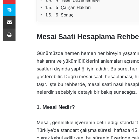
Skype
5. Çalışan Hakları
6. Sonuç
E-Posta ile paylaş
Yazdır
Mesai Saati Hesaplama Rehbe
Günümüzde hemen hemen her bireyin yaşamında 
haklarını ve yükümlülüklerini anlamaları açısınd
saatleri dışında yaptığı işin adıdır. Bu süre, h
gösterebilir. Doğru mesai saati hesaplaması, 
taşır. İşte bu rehberde, mesai saati nasıl hesapl
nelerdir sebebiyle detaylı bir bakış sunacağız.
1. Mesai Nedir?
Mesai, genellikle işverenin belirlediği standart
Türkiye’de standart çalışma süresi, haftada 45 
olarak kabul edilirken, bu sürenin üzerinde çalı