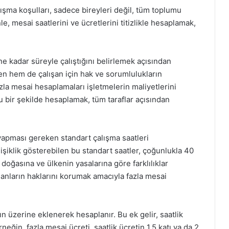
lışma koşulları, sadece bireyleri değil, tüm toplumu
, mesai saatlerini ve ücretlerini titizlikle hesaplamak,
ne kadar süreyle çalıştığını belirlemek açısından
en hem de çalışan için hak ve sorumlulukların
fazla mesai hesaplamaları işletmelerin maliyetlerini
ru bir şekilde hesaplamak, tüm taraflar açısından
a yapması gereken standart çalışma saatleri
şiklik gösterebilen bu standart saatler, çoğunlukla 40
 doğasına ve ülkenin yasalarına göre farklılıklar
ışanların haklarını korumak amacıyla fazla mesai
n üzerine eklenerek hesaplanır. Bu ek gelir, saatlik
Örneğin, fazla mesai ücreti, saatlik ücretin 1.5 katı ya da 2