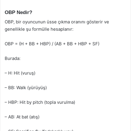
OBP Nedir?
OBP, bir oyuncunun üsse çıkma oranını gösterir ve
genellikle şu formülle hesaplanır:
OBP = (H + BB + HBP) / (AB + BB + HBP + SF)
Burada:
– H: Hit (vuruş)
– BB: Walk (yürüyüş)
– HBP: Hit by pitch (topla vurulma)
– AB: At bat (atış)