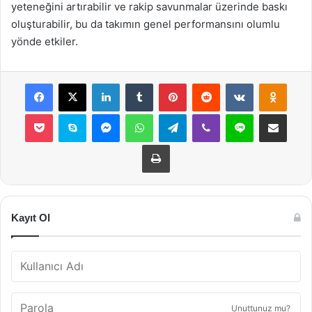
yeteneğini artırabilir ve rakip savunmalar üzerinde baskı
oluşturabilir, bu da takımın genel performansını olumlu
yönde etkiler.
Facebook
X
LinkedIn
Tumblr
Pinterest
Reddit
VKontakte
Odnok
Pocket
Skype
Messenger
WhatsApp
Telegram
Viber
Line
E-Posta ile payla
Yazdır
Kayıt Ol
Unuttunuz mu?