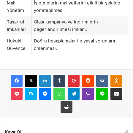
Mali
İşletmelerin maliyetlerini etkili bir şekilde
Yönetim
yönetebilmesi.
Tasarruf
Olası kampanya ve indirimlerin
İmkanları
değerlendirilmesi imkanı.
Hukuki
Doğru hesaplamalar ile yasal sorunların
Güvence
önlenmesi.
Facebook
X
LinkedIn
Tumblr
Pinterest
Reddit
VKontakte
Odnok
Pocket
Skype
Messenger
WhatsApp
Telegram
Viber
Line
E-Posta ile payla
Yazdır
Kayıt Ol