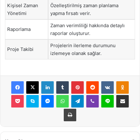
Kişisel Zaman
Özelleştirilmiş zaman planlama
Yönetimi
yapma fırsatı verir.
Zaman verimliliği hakkında detaylı
Raporlama
raporlar oluşturur.
Projelerin ilerleme durumunu
Proje Takibi
izlemeye olanak sağlar.
Facebook
X
LinkedIn
Tumblr
Pinterest
Reddit
VKontakte
Odnok
Pocket
Skype
Messenger
WhatsApp
Telegram
Viber
Line
E-Posta ile payla
Yazdır