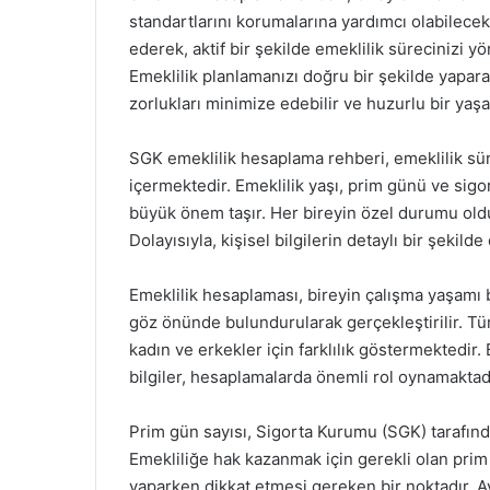
standartlarını korumalarına yardımcı olabilecek 
ederek, aktif bir şekilde emeklilik sürecinizi yö
Emeklilik planlamanızı doğru bir şekilde yapara
zorlukları minimize edebilir ve huzurlu bir yaşa
SGK emeklilik hesaplama rehberi, emeklilik sür
içermektedir. Emeklilik yaşı, prim günü ve sigo
büyük önem taşır. Her bireyin özel durumu old
Dolayısıyla, kişisel bilgilerin detaylı bir şekild
Emeklilik hesaplaması, bireyin çalışma yaşamı b
göz önünde bulundurularak gerçekleştirilir. Türk
kadın ve erkekler için farklılık göstermektedir.
bilgiler, hesaplamalarda önemli rol oynamaktadı
Prim gün sayısı, Sigorta Kurumu (SGK) tarafında
Emekliliğe hak kazanmak için gerekli olan prim
yaparken dikkat etmesi gereken bir noktadır. Ayr