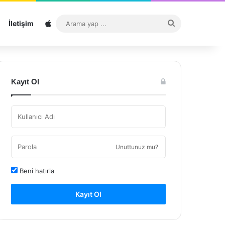
Sitemap
Arama
İletişim
yap
...
Kayıt Ol
Unuttunuz mu?
Beni hatırla
Kayıt Ol