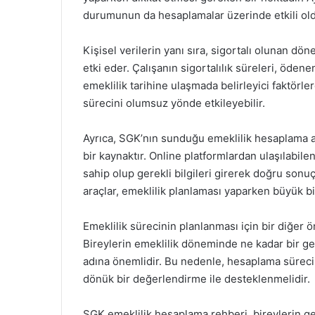
durumunun da hesaplamalar üzerinde etkili o
Kişisel verilerin yanı sıra, sigortalı olunan d
etki eder. Çalışanın sigortalılık süreleri, öden
emeklilik tarihine ulaşmada belirleyici faktörle
sürecini olumsuz yönde etkileyebilir.
Ayrıca, SGK’nın sunduğu emeklilik hesaplama ar
bir kaynaktır. Online platformlardan ulaşılabil
sahip olup gerekli bilgileri girerek doğru sonu
araçlar, emeklilik planlaması yaparken büyük bi
Emeklilik sürecinin planlanması için bir diğer ö
Bireylerin emeklilik döneminde ne kadar bir ge
adına önemlidir. Bu nedenle, hesaplama süreci 
dönük bir değerlendirme ile desteklenmelidir.
SGK emeklilik hesaplama rehberi, bireylerin ge