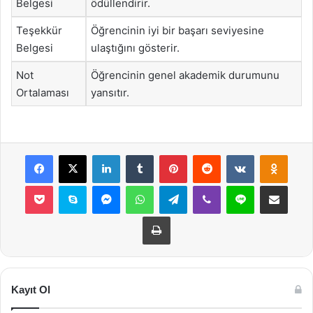
Belgesi
ödüllendirir.
Teşekkür
Öğrencinin iyi bir başarı seviyesine
Belgesi
ulaştığını gösterir.
Not
Öğrencinin genel akademik durumunu
Ortalaması
yansıtır.
Facebook
X
LinkedIn
Tumblr
Pinterest
Reddit
VKontakte
Odnok
Pocket
Skype
Messenger
WhatsApp
Telegram
Viber
Line
E-Posta ile payla
Yazdır
Kayıt Ol