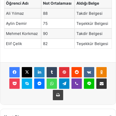
Öğrenci Adı
Not Ortalaması
Aldığı Belge
Ali Yılmaz
88
Takdir Belgesi
Aylin Demir
75
Teşekkür Belgesi
Mehmet Korkmaz
90
Takdir Belgesi
Elif Çelik
82
Teşekkür Belgesi
Facebook
X
LinkedIn
Tumblr
Pinterest
Reddit
VKontakte
Odnok
Pocket
Skype
Messenger
WhatsApp
Telegram
Viber
Line
E-Posta ile payla
Yazdır