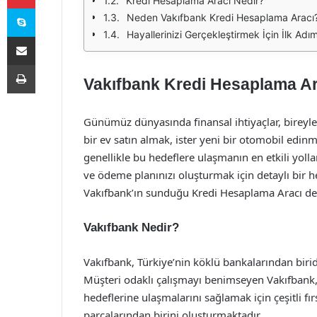
Kredi Hesaplama Aracı Nedir?
Skype
Neden Vakıfbank Kredi Hesaplama Aracı
Hayallerinizi Gerçekleştirmek İçin İlk Adı
E-Posta ile paylaş
Yazdır
Vakıfbank Kredi Hesaplama Arac
Günümüz dünyasında finansal ihtiyaçlar, bireyler
bir ev satın almak, ister yeni bir otomobil edin
genellikle bu hedeflere ulaşmanın en etkili yoll
ve ödeme planınızı oluşturmak için detaylı bir 
Vakıfbank’ın sunduğu Kredi Hesaplama Aracı dev
Vakıfbank Nedir?
Vakıfbank, Türkiye’nin köklü bankalarından biri
Müşteri odaklı çalışmayı benimseyen Vakıfbank,
hedeflerine ulaşmalarını sağlamak için çeşitli fı
parçalarından birini oluşturmaktadır.