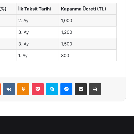
 (%)
İlk Taksit Tarihi
Kapanma Ücreti (TL)
2. Ay
1,000
3. Ay
1,200
3. Ay
1,500
1. Ay
800
st
Reddit
VKontakte
Odnoklassniki
Pocket
Skype
Messenger
E-Posta ile paylaş
Yazdır