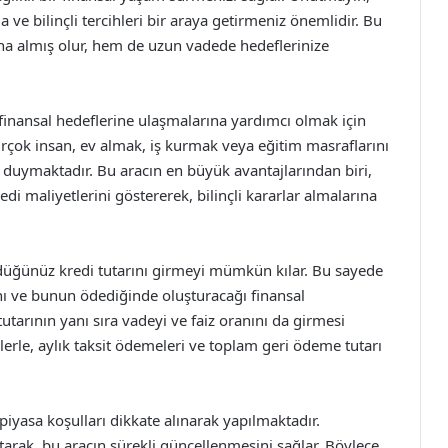
 ve bilinçli tercihleri bir araya getirmeniz önemlidir. Bu
a almış olur, hem de uzun vadede hedeflerinize
 finansal hedeflerine ulaşmalarına yardımcı olmak için
irçok insan, ev almak, iş kurmak veya eğitim masraflarını
aç duymaktadır. Bu aracın en büyük avantajlarından biri,
edi maliyetlerini göstererek, bilinçli kararlar almalarına
ndüğünüz kredi tutarını girmeyi mümkün kılar. Bu sayede
ını ve bunun ödediğinde oluşturacağı finansal
 tutarının yanı sıra vadeyi ve faiz oranını da girmesi
rilerle, aylık taksit ödemeleri ve toplam geri ödeme tutarı
piyasa koşulları dikkate alınarak yapılmaktadır.
rak, bu aracın sürekli güncellenmesini sağlar. Böylece,