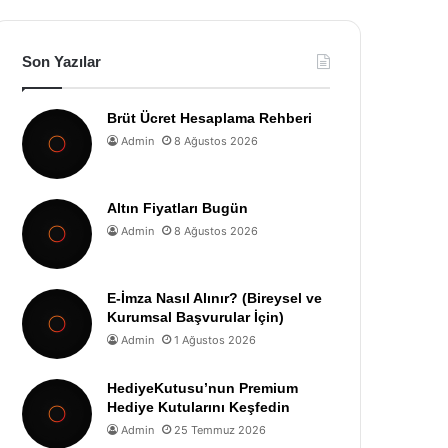
Son Yazılar
Brüt Ücret Hesaplama Rehberi
Admin
8 Ağustos 2026
Altın Fiyatları Bugün
Admin
8 Ağustos 2026
E-İmza Nasıl Alınır? (Bireysel ve
Kurumsal Başvurular İçin)
Admin
1 Ağustos 2026
HediyeKutusu’nun Premium
Hediye Kutularını Keşfedin
Admin
25 Temmuz 2026