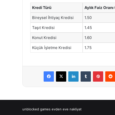
Kredi Türü
Aylık Faiz Oranı
Bireysel İhtiyaç Kredisi
1.50
Taşıt Kredisi
1.45
Konut Kredisi
1.60
Küçük İşletme Kredisi
1.75
Facebook
X
LinkedIn
Tumblr
Pintere
unblocked games
evden eve nakliyat