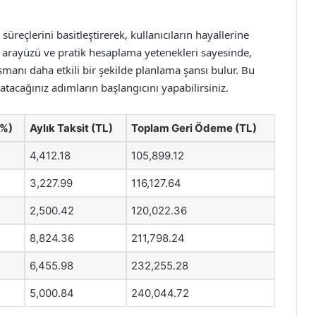
üreçlerini basitleştirerek, kullanıcıların hayallerine
u arayüzü ve pratik hesaplama yetenekleri sayesinde,
smanı daha etkili bir şekilde planlama şansı bulur. Bu
n atacağınız adımların başlangıcını yapabilirsiniz.
(%)
Aylık Taksit (TL)
Toplam Geri Ödeme (TL)
4,412.18
105,899.12
3,227.99
116,127.64
2,500.42
120,022.36
8,824.36
211,798.24
6,455.98
232,255.28
5,000.84
240,044.72