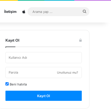
Sitemap
Arama
İletişim
yap
...
Kayıt Ol
Unuttunuz mu?
Beni hatırla
Kayıt Ol