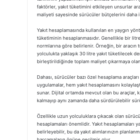
faktörler, yakıt tüketimini etkileyen unsurlar 
maliyeti sayesinde sürücüler bütçelerini daha iy
Yakıt hesaplamasında kullanılan en yaygın yönte
tüketiminin hesaplanmasıdır. Genellikle bir litre
normlarına göre belirlenir. Örneğin, bir aracın t
yolculukta yaklaşık 30 litre yakıt tüketilecek de
birleştirildiğinde toplam maliyet çıkarmaya olan
Dahası, sürücüler bazı özel hesaplama araçları
uygulamalar, hem yakıt hesaplamasını kolaylaştır
sunar. Dijital ortamda mevcut olan bu araçlar, k
kalmayıp aynı zamanda daha sürdürülebilir sürüş
Özellikle uzun yolculuklara çıkacak olan sürücül
hesaplamaları önemlidir. Yakıt hesaplamaları y
belirleyebilir, bu da yakıt alımlarınızın planla
harcamaların önüne geçilmiş olur.