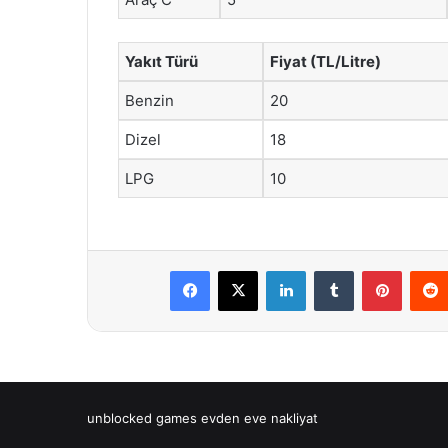
Yakıt Türü
Fiyat (TL/Litre)
Benzin
20
Dizel
18
LPG
10
Facebook
X
LinkedIn
Tumblr
Pintere
unblocked games
evden eve nakliyat