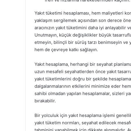
Yakıt tüketimi hesaplaması, hem maliyetleri ko
yaklaşım sergilemek açısından son derece öneml
aracınızın yakıt tüketimini daha iyi anlayabilir 
Unutmayın, küçük değişiklikler büyük tasarruflar
etmeyin, bilinçli bir sürüş tarzı benimseyin ve 
hem de çevreye katkı sağlayın.
Yakıt hesaplama, herhangi bir seyahat planlamas
uzun mesafeli seyahatlerden önce yakıt tasarru
yakıt tüketimlerini doğru bir şekilde hesaplama
dalgalanmalarının etkilerini minimize eder hem 
sahibi olmadan yapılan hesaplamalar, sizleri ya
bırakabilir.
Bir yolculuk için yakıt hesaplama işlemi genell
yakıt tüketim normları, seyahat edilecek mesafe
tahminini yapabilmek için dikkate alınmalıdır. Ay