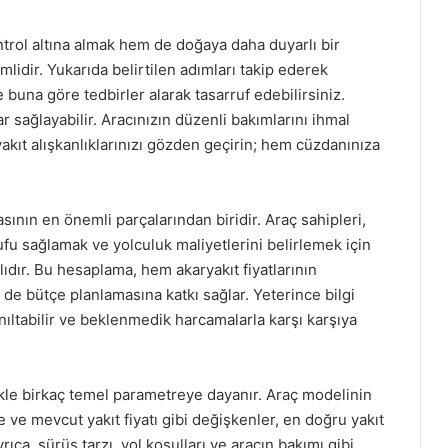
ntrol altına almak hem de doğaya daha duyarlı bir
idir. Yukarıda belirtilen adımları takip ederek
ve buna göre tedbirler alarak tasarruf edebilirsiniz.
 sağlayabilir. Aracınızın düzenli bakımlarını ihmal
yakıt alışkanlıklarınızı gözden geçirin; hem cüzdanınıza
ının en önemli parçalarından biridir. Araç sahipleri,
fu sağlamak ve yolculuk maliyetlerini belirlemek için
lıdır. Bu hesaplama, hem akaryakıt fiyatlarının
de bütçe planlamasına katkı sağlar. Yeterince bilgi
nıltabilir ve beklenmedik harcamalarla karşı karşıya
ikle birkaç temel parametreye dayanır. Araç modelinin
 ve mevcut yakıt fiyatı gibi değişkenler, en doğru yakıt
rıca, sürüş tarzı, yol koşulları ve aracın bakımı gibi