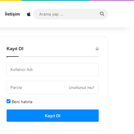
Sitemap
Arama
İletişim
yap
...
Kayıt Ol
Unuttunuz mu?
Beni hatırla
Kayıt Ol