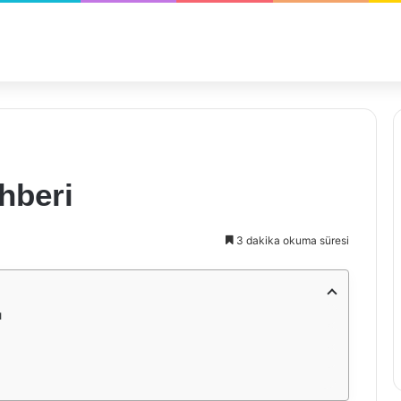
hberi
3 dakika okuma süresi
ı