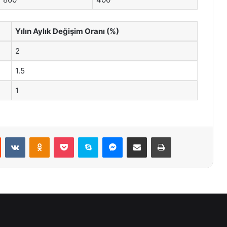
Yılın Aylık Değişim Oranı (%)
2
1.5
1
st
Reddit
VKontakte
Odnoklassniki
Pocket
Skype
Messenger
E-Posta ile paylaş
Yazdır