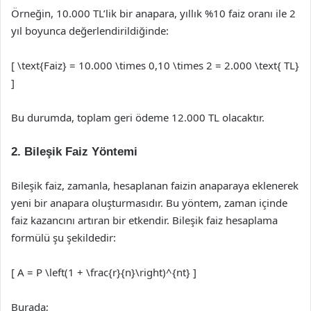
Örneğin, 10.000 TL’lik bir anapara, yıllık %10 faiz oranı ile 2
yıl boyunca değerlendirildiğinde:
[ \text{Faiz} = 10.000 \times 0,10 \times 2 = 2.000 \text{ TL}
]
Bu durumda, toplam geri ödeme 12.000 TL olacaktır.
2. Bileşik Faiz Yöntemi
Bileşik faiz, zamanla, hesaplanan faizin anaparaya eklenerek
yeni bir anapara oluşturmasıdır. Bu yöntem, zaman içinde
faiz kazancını artıran bir etkendir. Bileşik faiz hesaplama
formülü şu şekildedir:
[ A = P \left(1 + \frac{r}{n}\right)^{nt} ]
Burada;