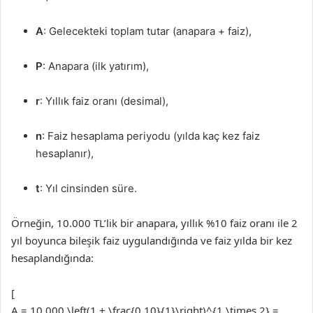
A
: Gelecekteki toplam tutar (anapara + faiz),
P
: Anapara (ilk yatırım),
r
: Yıllık faiz oranı (desimal),
n
: Faiz hesaplama periyodu (yılda kaç kez faiz
hesaplanır),
t
: Yıl cinsinden süre.
Örneğin, 10.000 TL’lik bir anapara, yıllık %10 faiz oranı ile 2
yıl boyunca bileşik faiz uygulandığında ve faiz yılda bir kez
hesaplandığında:
[
A = 10.000 \left(1 + \frac{0,10}{1}\right)^{1 \times 2} =