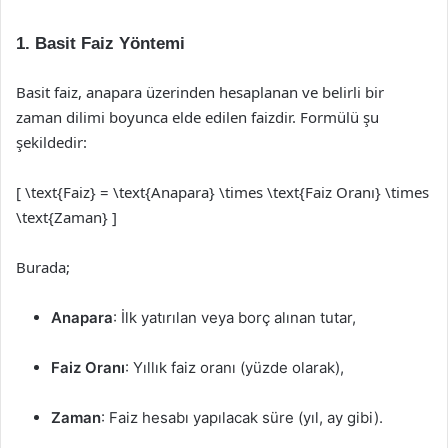
1. Basit Faiz Yöntemi
Basit faiz, anapara üzerinden hesaplanan ve belirli bir
zaman dilimi boyunca elde edilen faizdir. Formülü şu
şekildedir:
[ \text{Faiz} = \text{Anapara} \times \text{Faiz Oranı} \times
\text{Zaman} ]
Burada;
Anapara
: İlk yatırılan veya borç alınan tutar,
Faiz Oranı
: Yıllık faiz oranı (yüzde olarak),
Zaman
: Faiz hesabı yapılacak süre (yıl, ay gibi).