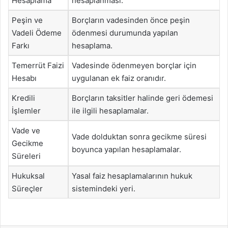
Hesaplama
hesaplanması.
Peşin ve
Borçların vadesinden önce peşin
Vadeli Ödeme
ödenmesi durumunda yapılan
Farkı
hesaplama.
Temerrüt Faizi
Vadesinde ödenmeyen borçlar için
Hesabı
uygulanan ek faiz oranıdır.
Kredili
Borçların taksitler halinde geri ödemesi
İşlemler
ile ilgili hesaplamalar.
Vade ve
Vade dolduktan sonra gecikme süresi
Gecikme
boyunca yapılan hesaplamalar.
Süreleri
Hukuksal
Yasal faiz hesaplamalarının hukuk
Süreçler
sistemindeki yeri.