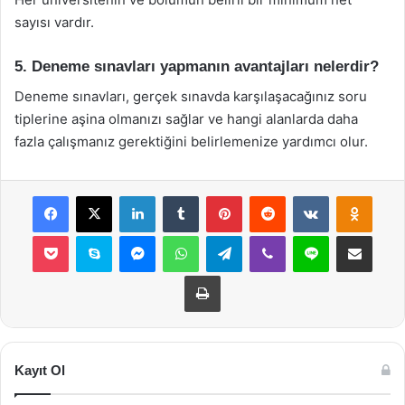
sayısı vardır.
5. Deneme sınavları yapmanın avantajları nelerdir?
Deneme sınavları, gerçek sınavda karşılaşacağınız soru
tiplerine aşina olmanızı sağlar ve hangi alanlarda daha
fazla çalışmanız gerektiğini belirlemenize yardımcı olur.
Facebook
X
LinkedIn
Tumblr
Pinterest
Reddit
VKontakte
Odnok
Pocket
Skype
Messenger
WhatsApp
Telegram
Viber
Line
E-Posta ile payla
Yazdır
Kayıt Ol