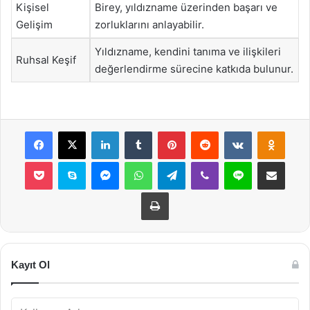
Kişisel
Birey, yıldızname üzerinden başarı ve
Gelişim
zorluklarını anlayabilir.
Yıldızname, kendini tanıma ve ilişkileri
Ruhsal Keşif
değerlendirme sürecine katkıda bulunur.
Facebook
X
LinkedIn
Tumblr
Pinterest
Reddit
VKontakte
Odnok
Pocket
Skype
Messenger
WhatsApp
Telegram
Viber
Line
E-Posta ile payla
Yazdır
Kayıt Ol