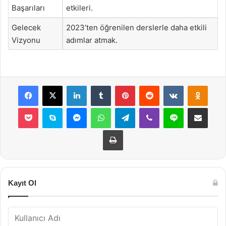
Başarıları
etkileri.
Gelecek
2023’ten öğrenilen derslerle daha etkili
Vizyonu
adımlar atmak.
Facebook
X
LinkedIn
Tumblr
Pinterest
Reddit
VKontakte
Odnok
Pocket
Skype
Messenger
WhatsApp
Telegram
Viber
Line
E-Posta ile payla
Yazdır
Kayıt Ol