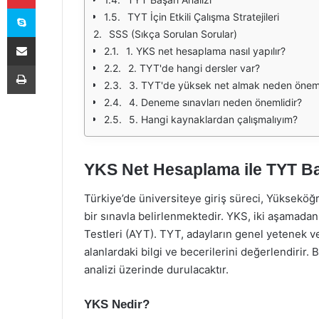
Skype
TYT İçin Etkili Çalışma Stratejileri
SSS (Sıkça Sorulan Sorular)
E-Posta ile paylaş
1. YKS net hesaplama nasıl yapılır?
Yazdır
2. TYT'de hangi dersler var?
3. TYT'de yüksek net almak neden öneml
4. Deneme sınavları neden önemlidir?
5. Hangi kaynaklardan çalışmalıyım?
YKS Net Hesaplama ile TYT Baş
Türkiye’de üniversiteye giriş süreci, Yükseköğr
bir sınavla belirlenmektedir. YKS, iki aşamadan 
Testleri (AYT). TYT, adayların genel yetenek ve 
alanlardaki bilgi ve becerilerini değerlendiri
analizi üzerinde durulacaktır.
YKS Nedir?