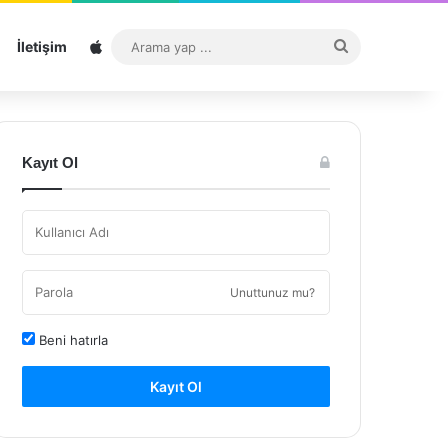
Sitemap
Arama
İletişim
yap
...
Kayıt Ol
Unuttunuz mu?
Beni hatırla
Kayıt Ol