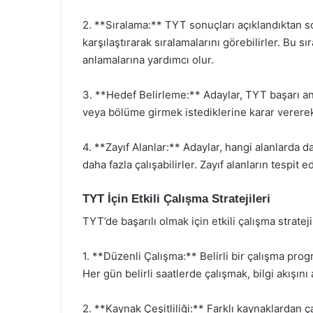
2. **Sıralama:** TYT sonuçları açıklandıktan so
karşılaştırarak sıralamalarını görebilirler. Bu sı
anlamalarına yardımcı olur.
3. **Hedef Belirleme:** Adaylar, TYT başarı ana
veya bölüme girmek istediklerine karar vererek
4. **Zayıf Alanlar:** Adaylar, hangi alanlarda d
daha fazla çalışabilirler. Zayıf alanların tespit e
TYT İçin Etkili Çalışma Stratejileri
TYT’de başarılı olmak için etkili çalışma strateji
1. **Düzenli Çalışma:** Belirli bir çalışma prog
Her gün belirli saatlerde çalışmak, bilgi akışını a
2. **Kaynak Çeşitliliği:** Farklı kaynaklardan ç