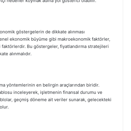
tçi hedefler koymak adına yol gösterici olabilir.
konomik göstergelerin de dikkate alınması
e genel ekonomik büyüme gibi makroekonomik faktörler,
aktörlerdir. Bu göstergeler, fiyatlandırma stratejileri
kate alınmalıdır.
ma yöntemlerinin en belirgin araçlarından biridir.
 tablosu inceleyerek, işletmenin finansal durumu ve
u tablolar, geçmiş döneme ait veriler sunarak, gelecekteki
olur.