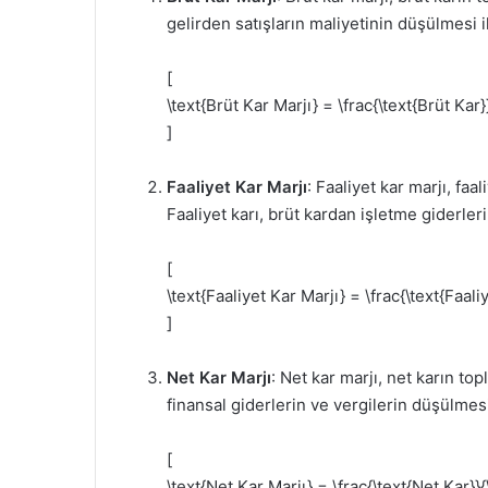
gelirden satışların maliyetinin düşülmesi il
[
\text{Brüt Kar Marjı} = \frac{\text{Brüt Kar
]
Faaliyet Kar Marjı
: Faaliyet kar marjı, faa
Faaliyet karı, brüt kardan işletme giderle
[
\text{Faaliyet Kar Marjı} = \frac{\text{Faali
]
Net Kar Marjı
: Net kar marjı, net karın top
finansal giderlerin ve vergilerin düşülmesi
[
\text{Net Kar Marjı} = \frac{\text{Net Kar}}