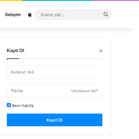
Sitemap
Arama
İletişim
yap
...
Kayıt Ol
Unuttunuz mu?
Beni hatırla
Kayıt Ol