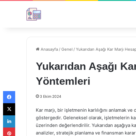
Anasayfa
/
Genel
/
Yukarıdan Aşağı Kar Marjı Hesa
Yukarıdan Aşağı Ka
Yöntemleri
Facebook
3 Ekim 2024
X
Kar marjı, bir işletmenin karlılığını anlamak v
LinkedIn
göstergedir. Geleneksel olarak, işletmelerin kar
üzerinden değerlendirilir. Yukarıdan aşağıya k
Pinterest
analizler, stratejik planlama ve finansman karar