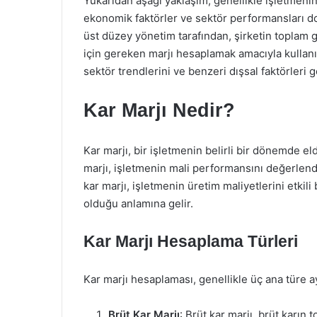
Yukarıdan aşağı yaklaşım, genellikle işletmenin
ekonomik faktörler ve sektör performansları do
üst düzey yönetim tarafından, şirketin toplam 
için gereken marjı hesaplamak amacıyla kullanı
sektör trendlerini ve benzeri dışsal faktörleri 
Kar Marjı Nedir?
Kar marjı, bir işletmenin belirli bir dönemde el
marjı, işletmenin mali performansını değerlendi
kar marjı, işletmenin üretim maliyetlerini etkili 
olduğu anlamına gelir.
Kar Marjı Hesaplama Türleri
Kar marjı hesaplaması, genellikle üç ana türe ayr
Brüt Kar Marjı
: Brüt kar marjı, brüt karın 