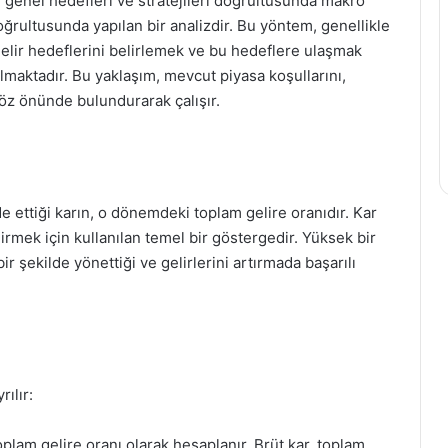
 genel hedefleri ve stratejileri doğrultusunda makro
ğrultusunda yapılan bir analizdir. Bu yöntem, genellikle
gelir hedeflerini belirlemek ve bu hedeflere ulaşmak
lmaktadır. Bu yaklaşım, mevcut piyasa koşullarını,
göz önünde bulundurarak çalışır.
de ettiği karın, o dönemdeki toplam gelire oranıdır. Kar
rmek için kullanılan temel bir göstergedir. Yüksek bir
bir şekilde yönettiği ve gelirlerini artırmada başarılı
ılır:
toplam gelire oranı olarak hesaplanır. Brüt kar, toplam