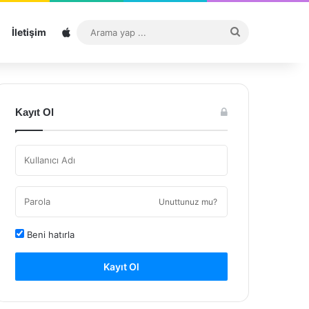
Sitemap
Arama
İletişim
yap
...
Kayıt Ol
Unuttunuz mu?
Beni hatırla
Kayıt Ol