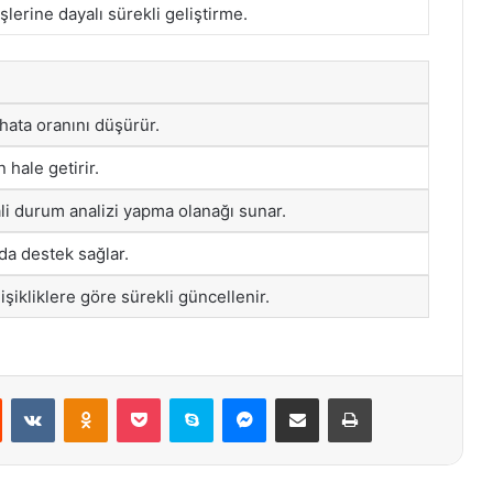
şlerine dayalı sürekli geliştirme.
ata oranını düşürür.
 hale getirir.
li durum analizi yapma olanağı sunar.
nda destek sağlar.
işikliklere göre sürekli güncellenir.
st
Reddit
VKontakte
Odnoklassniki
Pocket
Skype
Messenger
E-Posta ile paylaş
Yazdır