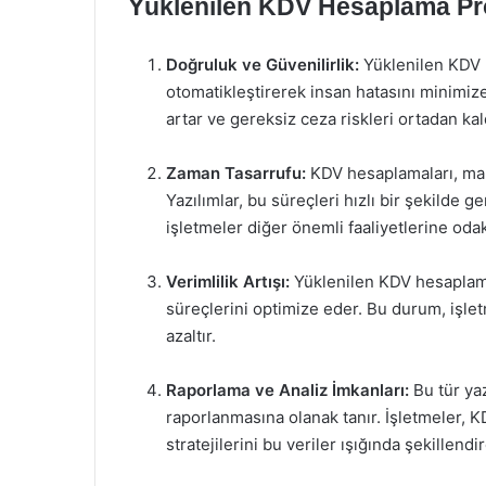
Yüklenilen KDV Hesaplama Pr
Doğruluk ve Güvenilirlik:
Yüklenilen KDV 
otomatikleştirerek insan hatasını minimi
artar ve gereksiz ceza riskleri ortadan kaldı
Zaman Tasarrufu:
KDV hesaplamaları, manu
Yazılımlar, bu süreçleri hızlı bir şekilde 
işletmeler diğer önemli faaliyetlerine odak
Verimlilik Artışı:
Yüklenilen KDV hesaplama 
süreçlerini optimize eder. Bu durum, işlet
azaltır.
Raporlama ve Analiz İmkanları:
Bu tür yaz
raporlanmasına olanak tanır. İşletmeler, K
stratejilerini bu veriler ışığında şekillendir