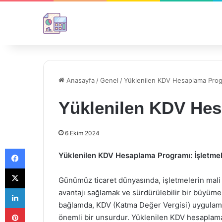
Anasayfa
/
Genel
/
Yüklenilen KDV Hesaplama Prog
Yüklenilen KDV He
6 Ekim 2024
Facebook
Yüklenilen KDV Hesaplama Programı: İşletmeler
X
Günümüz ticaret dünyasında, işletmelerin mali 
LinkedIn
avantajı sağlamak ve sürdürülebilir bir büyüm
bağlamda, KDV (Katma Değer Vergisi) uygulamal
Pinterest
önemli bir unsurdur. Yüklenilen KDV hesaplama