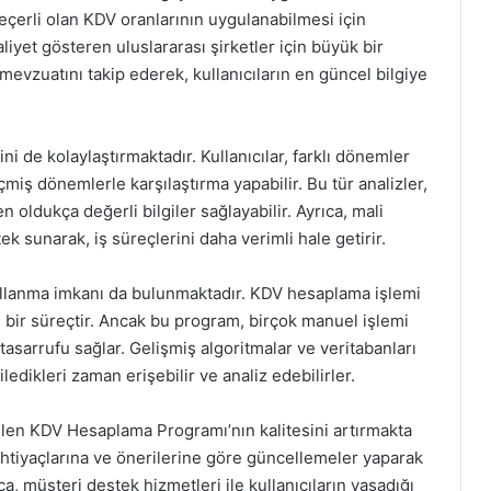
geçerli olan KDV oranlarının uygulanabilmesi için
aaliyet gösteren uluslararası şirketler için büyük bir
mevzuatını takip ederek, kullanıcıların en güncel bilgiye
ni de kolaylaştırmaktadır. Kullanıcılar, farklı dönemler
çmiş dönemlerle karşılaştırma yapabilir. Bu tür analizler,
oldukça değerli bilgiler sağlayabilir. Ayrıca, mali
k sunarak, iş süreçlerini daha verimli hale getirir.
ullanma imkanı da bulunmaktadır. KDV hesaplama işlemi
en bir süreçtir. Ancak bu program, birçok manuel işlemi
sarrufu sağlar. Gelişmiş algoritmalar ve veritabanları
iledikleri zaman erişebilir ve analiz edebilirler.
nilen KDV Hesaplama Programı’nın kalitesini artırmakta
ın ihtiyaçlarına ve önerilerine göre güncellemeler yaparak
ca, müşteri destek hizmetleri ile kullanıcıların yaşadığı