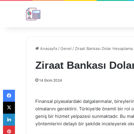
Anasayfa
/
Genel
/
Ziraat Bankası Dolar Hesaplama
Ziraat Bankası Dol
14 Ekim 2024
Facebook
Finansal piyasalardaki dalgalanmalar, bireylerin
X
olmalarını gerektirir. Türkiye’de önemli bir ro
LinkedIn
geniş bir hizmet yelpazesi sunmaktadır. Bu ma
yöntemlerini detaylı bir şekilde inceleyerek ok
Pinterest