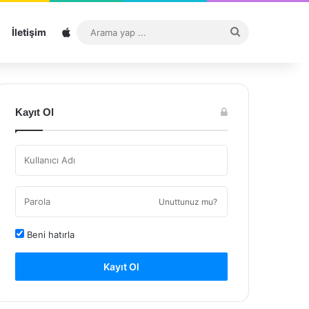
Sitemap
Arama
İletişim
yap
...
Kayıt Ol
Unuttunuz mu?
Beni hatırla
Kayıt Ol