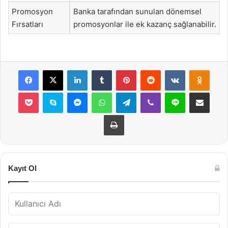
Promosyon
Banka tarafından sunulan dönemsel
Fırsatları
promosyonlar ile ek kazanç sağlanabilir.
Facebook
X
LinkedIn
Tumblr
Pinterest
Reddit
VKontakte
Odnok
Pocket
Skype
Messenger
WhatsApp
Telegram
Viber
Line
E-Posta ile payla
Yazdır
Kayıt Ol